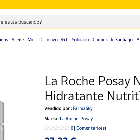
é estás buscando?
Escribe
palabras
clave
idas
Aceite
Miel
Distintivo DGT
Solidario
Camino de Santiago
B
para
buscar
productos
en
La Roche Posay Nu
Correos
Market
Hidratante Nutrit
.
Vendido por :
FarmaSky
Marca :
La Roche-Posay
0 | Comentario(s)