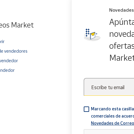
Novedades
Apúnta
eos Market
noveda
rir
oferta
e vendedores
Marke
vendedor
endedor
Escribe tu email
Marcando esta casilla
comerciales de acuer
Novedades de Correo