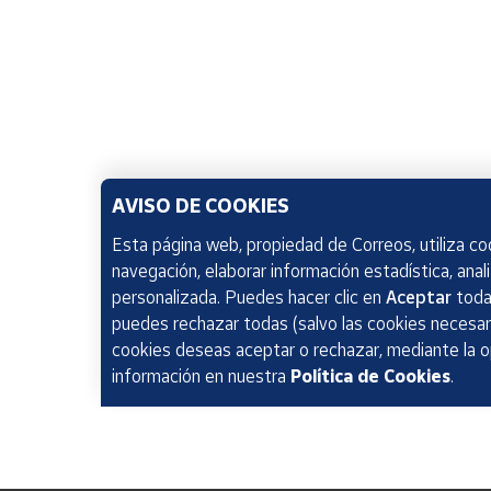
AVISO DE COOKIES
Esta página web, propiedad de Correos, utiliza coo
navegación, elaborar información estadística, anal
personalizada. Puedes hacer clic en
Aceptar
todas
puedes rechazar todas (salvo las cookies necesari
cookies deseas aceptar o rechazar, mediante la 
información en nuestra
Política de Cookies
.