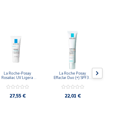
La Roche-Posay 
La Roche Posay 
Bioderma 
Rosaliac UV Ligera 
Effaclar Duo (+) SPF30 
Matificante 
Hidratante Anti-
Tto Antiimperfecciones 
Horas Tu
Rojeces 40Ml
y Marcas 40 Ml
27,55 €
22,01 €
19,4