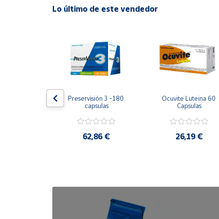
Lo último de este vendedor
Cuenta
Área
cliente
Ubicación
uplo Pasta Al 
Preservisión 3 -180 
Ocuvite Luteina 60 
a 75 Gr
capsulas
Capsulas
Península
y
Baleares
,63 €
62,86 €
26,19 €
Canarias,
Ceuta y
Melilla