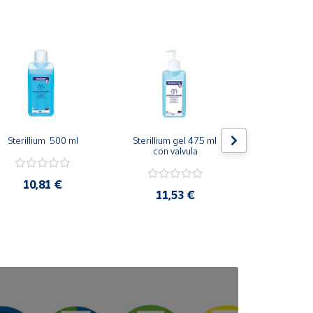
Sterillium  500 ml
Sterillium gel 475 ml 
Xerosdent
con valvula
Humectan
10,81 €
11,53 €
15,5