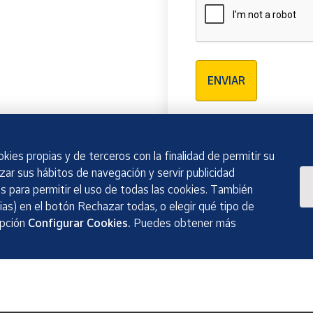
Verificación reCAPTCH
ENVIAR
kies propias y de terceros con la finalidad de permitir su
izar sus hábitos de navegación y servir publicidad
 para permitir el uso de todas las cookies. También
as) en el botón Rechazar todas, o elegir qué tipo de
opción
Configurar Cookies.
Puedes obtener más