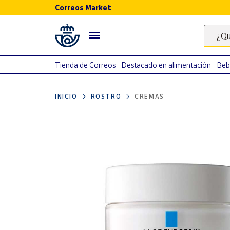
Correos Market
Menú
¿Qu
Nuestro
catálogo
Tienda de Correos
Destacado en alimentación
Beb
Alimentación
INICIO
ROSTRO
CREMAS
Bebidas
Ocio y cultura
Juguetes y
juegos
Libros y
revistas
Merchandising
y regalos
Tienda de
Correos