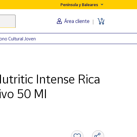
Península y Baleares
0
Área cliente
ono Cultural Joven
tritic Intense Rica
ivo 50 Ml