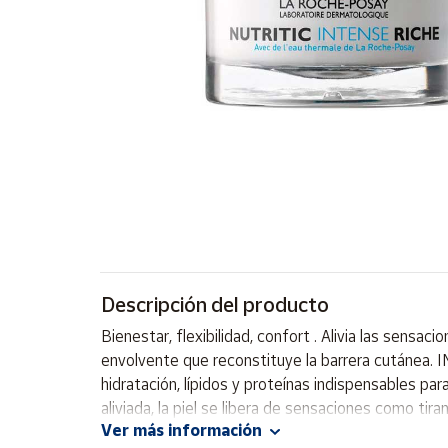
Artesanía
Oficina y
Papelería
Para Canarias,
Ceuta y Melilla
Más
populares
Bono
Cultural
Descripción del producto
Nuestros
vendedores
Bienestar, flexibilidad, confort . Alivia las sensa
Las
envolvente que reconstituye la barrera cutánea. 
novedades
hidratación, lípidos y proteínas indispensables para
de Correos
Market
aliviada, la piel se libera de sensaciones como tir
Ver más información