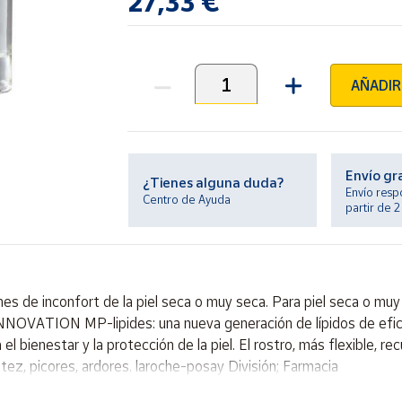
27,33 €
AÑADIR
Unidades
Envío gr
¿Tienes alguna duda?
Envío resp
Centro de Ayuda
partir de 
ciones de inconfort de la piel seca o muy seca. Para piel seca o m
INNOVATION MP-lipides: una nueva generación de lípidos de efica
 el bienestar y la protección de la piel. El rostro, más flexible, 
antez, picores, ardores. laroche-posay División; Farmacia