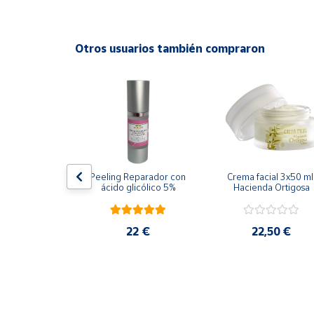
Productos
Solidarios
Otros usuarios también compraron
Ayuda
Centro
de ayuda
Contacto
hock Intense 
Peeling Reparador con 
Crema facial 3x50 ml 
Vendedores
ream - 75 ml
ácido glicólico 5%
Hacienda Ortigosa
Mapa de
5 €
22 €
22,50 €
vendedores
Hazte
vendedor
Área
vendedor