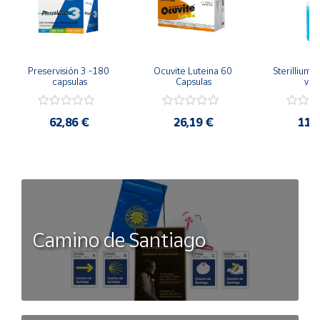
Preservisión 3 -180 
Ocuvite Luteina 60 
Sterillium 
capsulas
Capsulas
válv
62,86 €
26,19 €
11,
Camino de Santiago