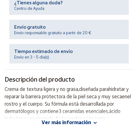
¿Tienes alguna duda?
Productos
Solidarios
Centro de Ayuda
Envío gratuito
Ayuda
Envío responsable gratuito a partir de 20 €
Centro
de ayuda
Tiempo estimado de envío
Envío en 3 - 5 día(s)
Contacto
Descripción del producto
Vendedores
Crema de textura ligera y no grasa,diseñada parahidratar y
reparar la barrera protectora de la piel seca y muy secaenel
Mapa de
vendedores
rostro y el cuerpo. Su fórmula está desarrollada por
dermatólogos y contiene3 ceramidas esenciales,ácido
Hazte
vendedor
hialurónicoyniacinamida. Esta combinación junto a
Ver más información
latecnología MVE, proporciona unahidratación
Área
prolongadadurante todo el día, unefecto calmantesobre la
vendedor