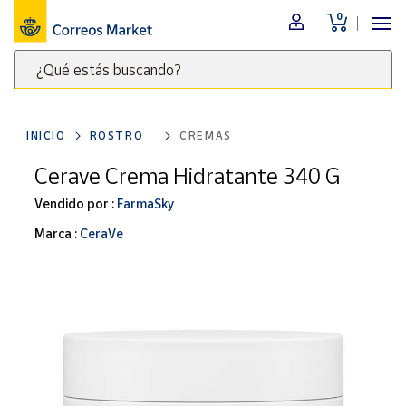
0
Menú
¿Qué estás buscando?
Nuestro
catálogo
Escribe
palabras
INICIO
ROSTRO
CREMAS
clave
Alimentación
para
Cerave Crema Hidratante 340 G
Bebidas
buscar
Ocio y cultura
Vendido por :
FarmaSky
productos
en
Juguetes y
Marca :
CeraVe
juegos
Correos
Market
Libros y
.
revistas
Merchandising
y regalos
Tienda de
Correos