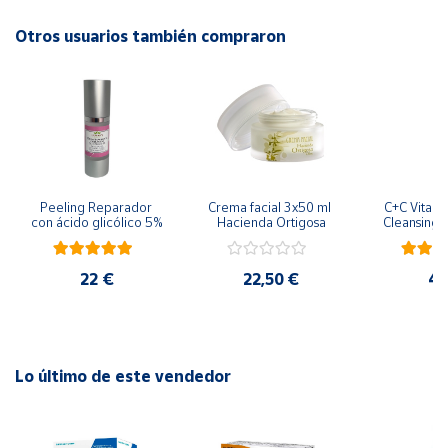
dermis y contribuye areparar la barrera cutáneade la piel.
Además, al no contener perfumes es apta para el uso
Otros usuarios también compraron
Cuenta
enpieles sensibles.
Área
cliente
Ubicación
Peeling Reparador 
Crema facial 3x50 ml 
C+C Vitamin
con ácido glicólico 5%
Hacienda Ortigosa
Cleansing 
Península
m
y
Baleares
22 €
22,50 €
45
Canarias,
Ceuta y
Melilla
Lo último de este vendedor