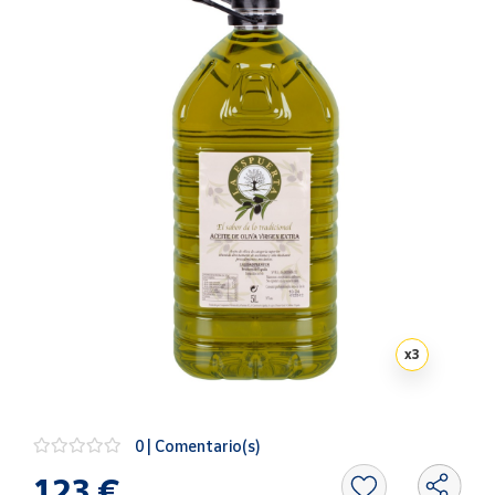
Artesanía
Oficina y
Papelería
Para Canarias,
Ceuta y Melilla
Más
populares
Bono
Cultural
Nuestros
vendedores
x
3
Las
novedades
de Correos
0 | Comentario(s)
Market
123 €