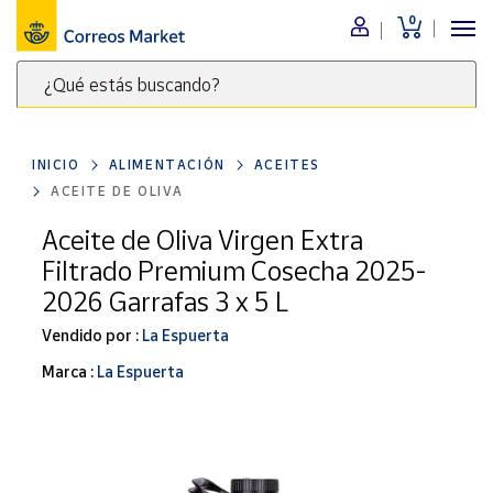
0
Menú
¿Qué estás buscando?
Nuestro
catálogo
Escribe
palabras
INICIO
ALIMENTACIÓN
ACEITES
clave
Alimentación
ACEITE DE OLIVA
para
Bebidas
buscar
Aceite de Oliva Virgen Extra
Ocio y cultura
productos
Filtrado Premium Cosecha 2025-
en
Juguetes y
2026 Garrafas 3 x 5 L
juegos
Correos
Market
Vendido por :
La Espuerta
Libros y
.
revistas
Marca :
La Espuerta
Merchandising
y regalos
Tienda de
Correos