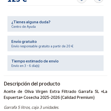
Productos
Solidarios
¿Tienes alguna duda?
Ayuda
Centro de Ayuda
Centro
de ayuda
Envío gratuito
Envío responsable gratuito a partir de 20 €
Contacto
Tiempo estimado de envío
Vendedores
Envío en 3 - 6 día(s)
Mapa de
vendedores
Descripción del producto
Hazte
Aceite de Oliva Virgen Extra Filtrado Garrafa 5L «La
vendedor
Espuerta» Cosecha 2025-2026 (Calidad Premium)
Área
Garrafa 5 litros, caja 3 unidades.
vendedor