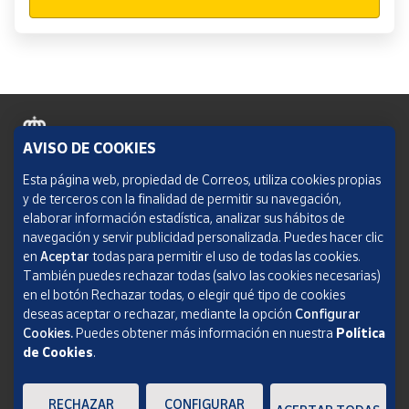
AVISO DE COOKIES
Política de cookies
Esta página web, propiedad de Correos, utiliza cookies propias
y de terceros con la finalidad de permitir su navegación,
Aviso legal
elaborar información estadística, analizar sus hábitos de
navegación y servir publicidad personalizada. Puedes hacer clic
Condiciones del servicio
en
Aceptar
todas para permitir el uso de todas las cookies.
También puedes rechazar todas (salvo las cookies necesarias)
Política de Privacidad Web
en el botón Rechazar todas, o elegir qué tipo de cookies
deseas aceptar o rechazar, mediante la opción
Configurar
Informe de transparencia
Cookies.
Puedes obtener más información en nuestra
Política
de Cookies
.
SOCIEDAD ESTATAL CORREOS Y TELÉGRAFOS, S.A., S.M.E. Todos los derechos
reservados.
RECHAZAR
CONFIGURAR