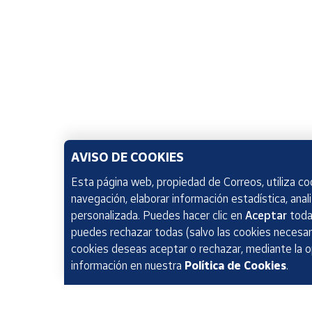
AVISO DE COOKIES
Esta página web, propiedad de Correos, utiliza coo
navegación, elaborar información estadística, anal
personalizada. Puedes hacer clic en
Aceptar
todas
puedes rechazar todas (salvo las cookies necesari
cookies deseas aceptar o rechazar, mediante la 
información en nuestra
Política de Cookies
.