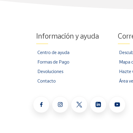
Cuenta
Área
Información y ayuda
Corr
cliente
Centro de ayuda
Descub
Ubicación
Formas de Pago
Mapa d
Península
Devoluciones
Hazte 
y
Contacto
Área v
Baleares
Canarias,
Ceuta y
Melilla