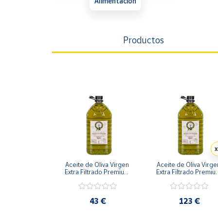
Alimentación
Artesanía
Oficina y
Papelería
Productos
Para Canarias,
Ceuta y Melilla
Más
populares
Bono
Cultural
Nuestros
x
vendedores
Aceite de Oliva Virgen 
Aceite de Oliva Virgen
Las
Extra Filtrado Premium 
Extra Filtrado Premiu
Cosecha 2025-2026 
Cosecha 2025-2026
novedades
Garrafa 5 L
Garrafas 3 x 5 L
de Correos
Market
43 €
123 €