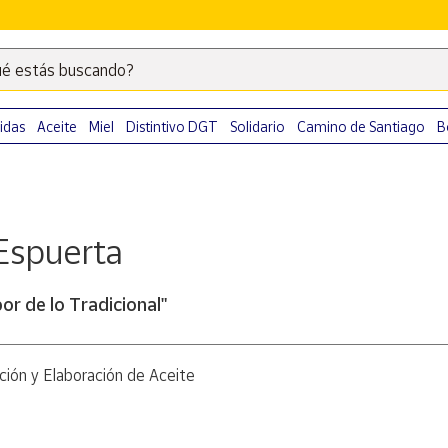
é estás buscando?
Escribe
palabras
clave
idas
Aceite
Miel
Distintivo DGT
Solidario
Camino de Santiago
B
para
buscar
productos
en
Espuerta
Correos
Market
.
bor de lo Tradicional"
ión y Elaboración de Aceite