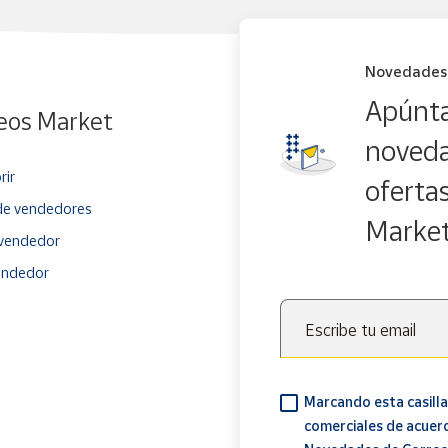
Novedades
Apúnta
eos Market
noveda
rir
oferta
e vendedores
Marke
vendedor
endedor
Escribe tu email
Marcando esta casilla
comerciales de acuer