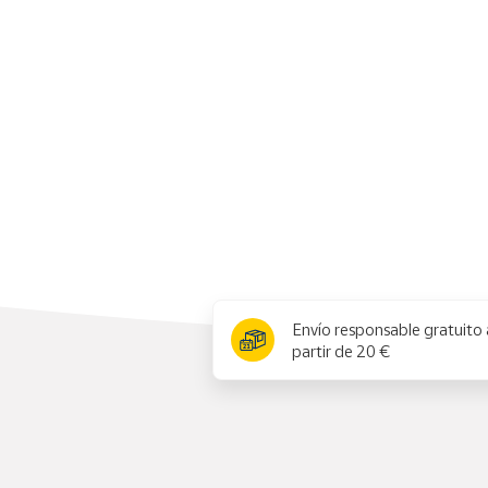
Productos
Solidarios
Ayuda
Centro
de ayuda
Contacto
Vendedores
x
Envío responsable gratuito 
Mapa de
partir de 20 €
vendedores
Hazte
vendedor
Área
vendedor