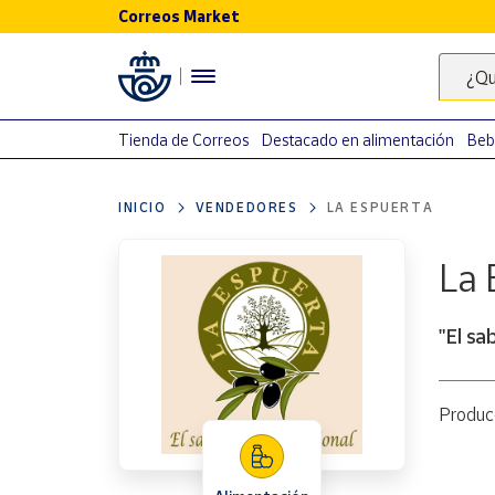
Correos Market
Menú
¿Qu
Nuestro
catálogo
Tienda de Correos
Destacado en alimentación
Beb
Alimentación
INICIO
VENDEDORES
LA ESPUERTA
Bebidas
Ocio y cultura
La 
Juguetes y
juegos
"El sa
Libros y
revistas
Merchandising
Producc
y regalos
Tienda de
Correos