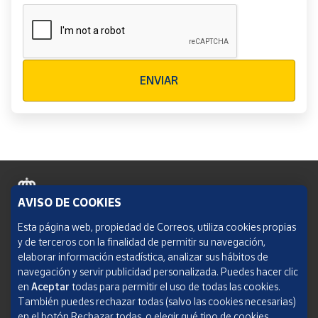
Verificación reCAPTCHA
ENVIAR
AVISO DE COOKIES
Política de cookies
Esta página web, propiedad de Correos, utiliza cookies propias
y de terceros con la finalidad de permitir su navegación,
Aviso legal
elaborar información estadística, analizar sus hábitos de
navegación y servir publicidad personalizada. Puedes hacer clic
Condiciones del servicio
en
Aceptar
todas para permitir el uso de todas las cookies.
También puedes rechazar todas (salvo las cookies necesarias)
Política de Privacidad Web
en el botón Rechazar todas, o elegir qué tipo de cookies