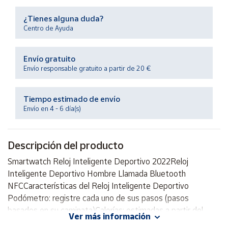
Productos
Solidarios
¿Tienes alguna duda?
Centro de Ayuda
Ayuda
Envío gratuito
Envío responsable gratuito a partir de 20 €
Centro
de ayuda
Tiempo estimado de envío
Contacto
Envío en 4 - 6 día(s)
Vendedores
Descripción del producto
Mapa de
Smartwatch Reloj Inteligente Deportivo 2022Reloj
vendedores
Inteligente Deportivo Hombre Llamada Bluetooth
Hazte
NFCCaracterísticas del Reloj Inteligente Deportivo
vendedor
Podómetro: registre cada uno de sus pasos (pasos
basados en su caminata)Calorías: estimadas a partir del
Área
Ver más información
vendedor
número de pasosFrecuencia cardíaca: mide la presión