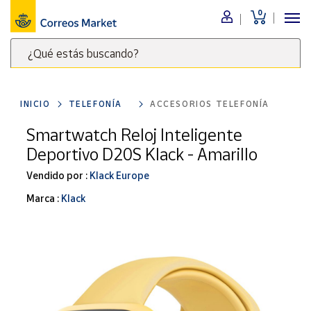
0
Menú
¿Qué estás buscando?
Nuestro
catálogo
Escribe
palabras
INICIO
TELEFONÍA
ACCESORIOS TELEFONÍA
clave
Alimentación
para
Smartwatch Reloj Inteligente
Bebidas
buscar
Deportivo D20S Klack - Amarillo
Ocio y cultura
productos
en
Vendido por :
Klack Europe
Juguetes y
juegos
Correos
Marca :
Klack
Market
Libros y
.
revistas
Merchandising
y regalos
Tienda de
Correos