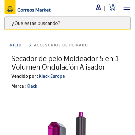
0
Menú
¿Qué estás buscando?
Nuestro
catálogo
Escribe
palabras
INICIO
ACCESORIOS DE PEINADO
clave
Alimentación
para
Secador de pelo Moldeador 5 en 1
Bebidas
buscar
Volumen Ondulación Alisador
Ocio y cultura
productos
en
Vendido por :
Klack Europe
Juguetes y
juegos
Correos
Marca :
Klack
Market
Libros y
.
revistas
Merchandising
y regalos
Tienda de
Correos