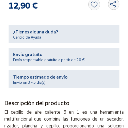
Productos
12,90 €
Solidarios
Ayuda
¿Tienes alguna duda?
Centro de Ayuda
Centro
de ayuda
Envío gratuito
Contacto
Envío responsable gratuito a partir de 20 €
Vendedores
Tiempo estimado de envío
Envío en 3 - 5 día(s)
Mapa de
vendedores
Descripción del producto
Hazte
vendedor
El cepillo de aire caliente 5 en 1 es una herramienta
Área
multifuncional que combina las funciones de un secador,
vendedor
rizador, plancha y cepillo, proporcionando una solución