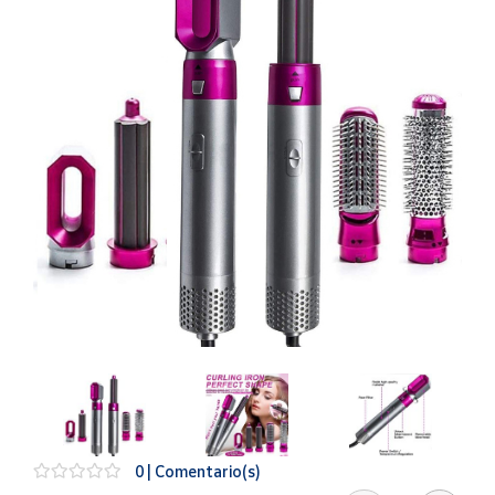
Artesanía
Oficina y
Papelería
Para Canarias,
Ceuta y Melilla
Más
populares
Bono
Cultural
Nuestros
vendedores
Las
novedades
de Correos
Market
0 | Comentario(s)