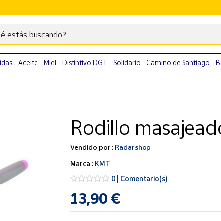
é estás buscando?
Escribe
palabras
clave
idas
Aceite
Miel
Distintivo DGT
Solidario
Camino de Santiago
B
para
buscar
productos
en
Rodillo masajead
Correos
Market
.
Vendido por :
Radarshop
Marca :
KMT
0 | Comentario(s)
13,90 €