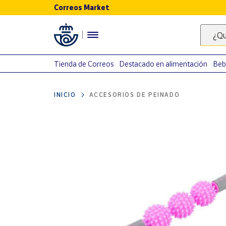
Correos Market
Menú
¿Qu
Nuestro
catálogo
Tienda de Correos
Destacado en alimentación
Beb
Alimentación
INICIO
ACCESORIOS DE PEINADO
Bebidas
Ocio y cultura
Juguetes y
juegos
Libros y
revistas
Merchandising
y regalos
Tienda de
Correos