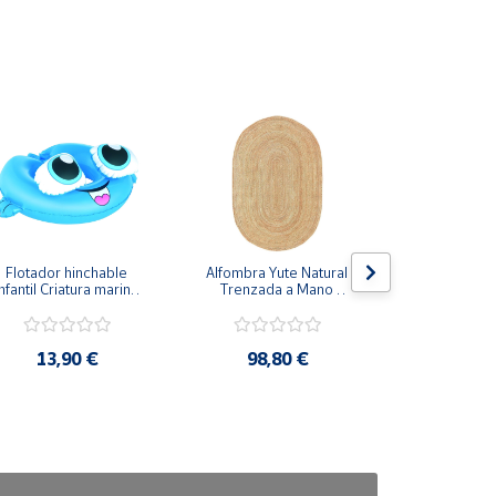
Flotador hinchable 
Alfombra Yute Natural 
Transportí
nfantil Criatura marina 
Trenzada a Mano 
Mascota
60x46cm
Ovalada
Cremallera
37x18
13,90 €
98,80 €
19,9