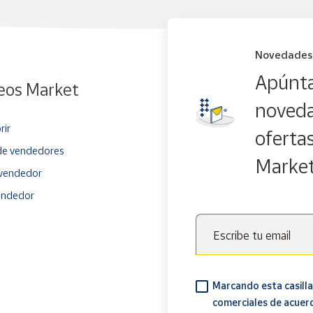
Novedades
Apúnta
eos Market
noveda
rir
oferta
e vendedores
Marke
vendedor
endedor
Escribe tu email
Marcando esta casilla
comerciales de acuer