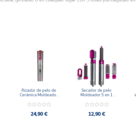
beza, dolor de cuello y hombros, dolor muscular. Este palo de yoga
ulos fríos.
músculos. El bastón de masaje se puede usar en los pies, brazos,
Rizador de pelo de 
Secador de pelo 
 
Cerámica Moldeador 
Moldeador 5 en 1 
Rizos Ondas
Volumen Ondulación 
Alisador
24,90 €
12,90 €