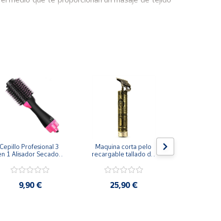
 le permite estimular el tejido y promover el flujo
 piernas, muslos, cadera, cintura, abdomen y otras
Cepillo Profesional 3 
Maquina corta pelo 
Plancha d
en 1 Alisador Secador 
recargable tallado de 
ondulador
Moldeador Rizador
buda profesional
9,90 €
25,90 €
18,9