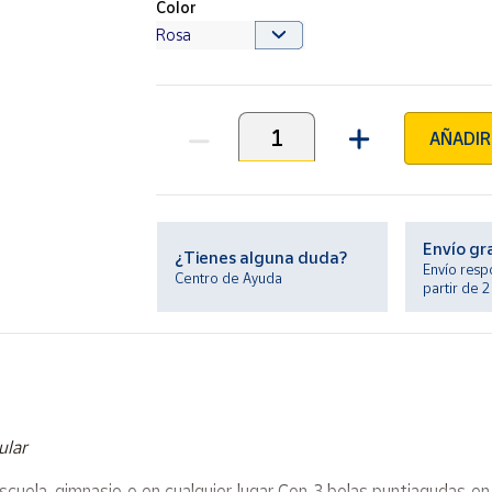
Color
AÑADIR
Unidades
Envío gr
¿Tienes alguna duda?
Envío resp
Centro de Ayuda
partir de 
ular
escuela, gimnasio o en cualquier lugar Con 3 bolas puntiagudas e