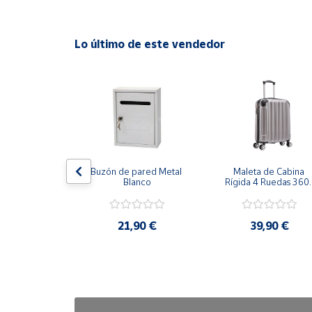
Cuenta
Lo último de este vendedor
Área
cliente
Ubicación
Península
ha Grill 
Buzón de pared Metal 
Maleta de Cabina 
y
herente 
Blanco
Rígida 4 Ruedas 360º 
Baleares
ción 47cm
Esquinas reforzadas 
37L
Canarias,
,99 €
21,90 €
39,90 €
Ceuta y
Melilla