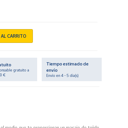
 AL CARRITO
Tiempo estimado de
atuito
envío
onsable gratuito a
20 €
Envío en 4 - 5 día(s)
n el medio que te proporcionan un masaje de tejido