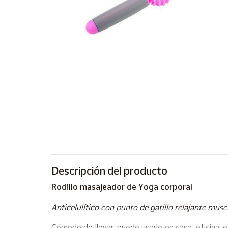
Artesanía
Oficina y
Papelería
Para Canarias,
Ceuta y Melilla
Más
populares
Bono
Cultural
Nuestros
vendedores
Descripción del producto
Las
Rodillo masajeador de Yoga corporal
novedades
de Correos
Anticelulítico con punto de gatillo relajante musc
Market
Cómodo de llevar, puede usarlo en casa, oficina, 