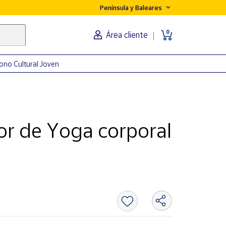
Península y Baleares
0
Área cliente
ono Cultural Joven
or de Yoga corporal