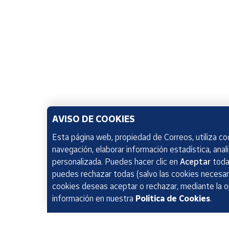
AVISO DE COOKIES
Esta página web, propiedad de Correos, utiliza coo
navegación, elaborar información estadística, anal
personalizada. Puedes hacer clic en
Aceptar
todas
puedes rechazar todas (salvo las cookies necesari
cookies deseas aceptar o rechazar, mediante la 
información en nuestra
Política de Cookies
.