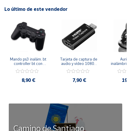
Lo último de este vendedor
Mando ps3 inalám. bt 
Tarjeta de captura de 
Auricu
controller bt con 
audio y vídeo 1080p 
inalámbricos
función sixaxis y doble 
hdmi
conexión 
vibración
manos libre
inal
8,90 €
7,90 €
19,
Camino de Santiago