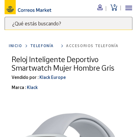
0
Menú
¿Qué estás buscando?
Nuestro
catálogo
Escribe
palabras
INICIO
TELEFONÍA
ACCESORIOS TELEFONÍA
clave
Alimentación
para
Reloj Inteligente Deportivo
Bebidas
buscar
Smartwatch Mujer Hombre Gris
Ocio y cultura
productos
en
Vendido por :
Klack Europe
Juguetes y
juegos
Correos
Marca :
Klack
Market
Libros y
.
revistas
Merchandising
y regalos
Tienda de
Correos