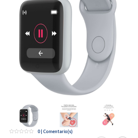
Artesanía
Oficina y
Papelería
Para Canarias,
Ceuta y Melilla
Más
populares
Bono
Cultural
Nuestros
vendedores
Las
novedades
de Correos
Market
0 | Comentario(s)