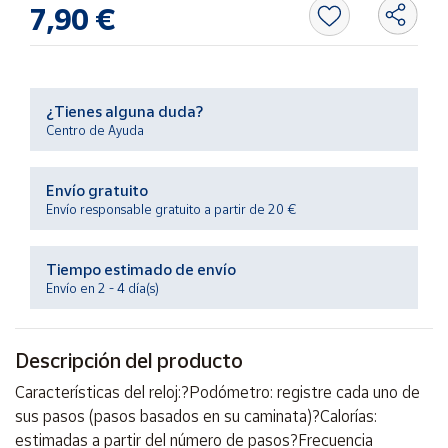
Productos
7,90 €
Solidarios
Ayuda
¿Tienes alguna duda?
Centro de Ayuda
Centro
de ayuda
Envío gratuito
Contacto
Envío responsable gratuito a partir de 20 €
Vendedores
Tiempo estimado de envío
Envío en 2 - 4 día(s)
Mapa de
vendedores
Descripción del producto
Hazte
vendedor
Características del reloj:?Podómetro: registre cada uno de
Área
sus pasos (pasos basados en su caminata)?Calorías:
vendedor
estimadas a partir del número de pasos?Frecuencia