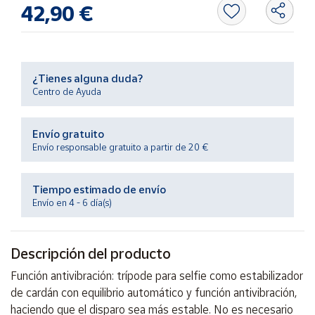
Productos
42,90 €
Solidarios
Ayuda
¿Tienes alguna duda?
Centro de Ayuda
Centro
de ayuda
Envío gratuito
Contacto
Envío responsable gratuito a partir de 20 €
Vendedores
Tiempo estimado de envío
Envío en 4 - 6 día(s)
Mapa de
vendedores
Descripción del producto
Hazte
vendedor
Función antivibración: trípode para selfie como estabilizador
Área
de cardán con equilibrio automático y función antivibración,
vendedor
haciendo que el disparo sea más estable. No es necesario