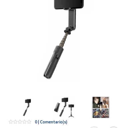
Artesanía
Oficina y
Papelería
Para Canarias,
Ceuta y Melilla
Más
populares
Bono
Cultural
Nuestros
vendedores
Las
novedades
de Correos
Market
0 | Comentario(s)