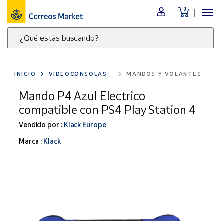
0
Menú
¿Qué estás buscando?
Nuestro
catálogo
Escribe
palabras
INICIO
VIDEOCONSOLAS
MANDOS Y VOLANTES
clave
Alimentación
para
Mando P4 Azul Electrico
Bebidas
buscar
compatible con PS4 Play Station 4
Ocio y cultura
productos
en
Vendido por :
Klack Europe
Juguetes y
juegos
Correos
Marca :
Klack
Market
Libros y
.
revistas
Merchandising
y regalos
Tienda de
Correos