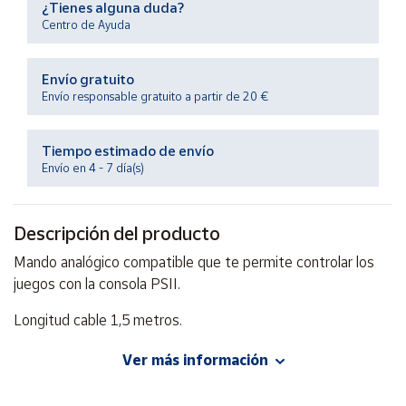
¿Tienes alguna duda?
Productos
Solidarios
Centro de Ayuda
Envío gratuito
Ayuda
Envío responsable gratuito a partir de 20 €
Centro
de ayuda
Tiempo estimado de envío
Envío en 4 - 7 día(s)
Contacto
Descripción del producto
Vendedores
Mando analógico compatible que te permite controlar los
juegos con la consola PSII.
Mapa de
vendedores
Longitud cable 1,5 metros.
Hazte
vendedor
Importante. Mando compatible con consolas PS2, NO
Ver más información
Área
original.
vendedor