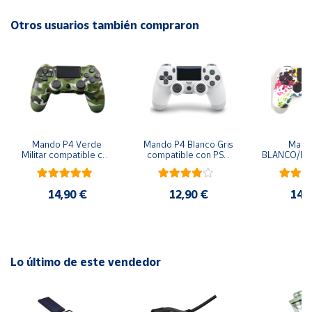
Otros usuarios también compraron
Cuenta
Área
cliente
Ubicación
Mando P4 Verde 
Mando P4 Blanco Gris 
Mando
Militar compatible con 
compatible con PS4 
BLANCO/MU
Península
PS4 Play Station 4
Play Station 4
compatible
Play St
y
Baleares
14,90 €
12,90 €
14,
Canarias,
Ceuta y
Melilla
Lo último de este vendedor