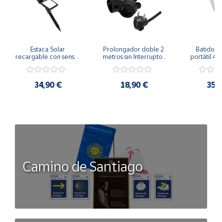
Estaca Solar 
Prolongador doble 2 
Batidora 
recargable con sensor 
metros sin Interruptor 
portátil 40
crepuscular 8W
Negro 3x1,5mm²
batería r
34,90 €
18,90 €
35,
Camino de Santiago