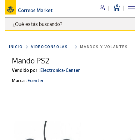
0
Menú
¿Qué estás buscando?
Nuestro
catálogo
Escribe
palabras
INICIO
VIDEOCONSOLAS
MANDOS Y VOLANTES
clave
Alimentación
para
Mando PS2
Bebidas
buscar
Ocio y cultura
Vendido por :
Electronica-Center
productos
en
Juguetes y
Marca :
Ecenter
juegos
Correos
Market
Libros y
.
revistas
Merchandising
y regalos
Tienda de
Correos