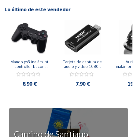
Lo último de este vendedor
Mando ps3 inalám. bt 
Tarjeta de captura de 
Auricu
controller bt con 
audio y vídeo 1080p 
inalámbricos
función sixaxis y doble 
hdmi
conexión 
vibración
manos libre
inal
8,90 €
7,90 €
19,
Camino de Santiago