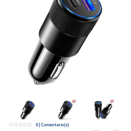
Artesanía
Oficina y
Papelería
Para Canarias,
Ceuta y Melilla
Más
populares
Bono
Cultural
Nuestros
vendedores
Las
novedades
de Correos
Market
0 | Comentario(s)