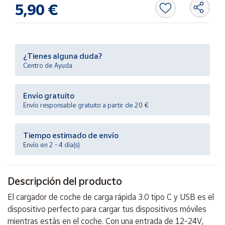
Productos
5,90 €
Solidarios
Ayuda
¿Tienes alguna duda?
Centro de Ayuda
Centro
de ayuda
Envío gratuito
Contacto
Envío responsable gratuito a partir de 20 €
Vendedores
Tiempo estimado de envío
Envío en 2 - 4 día(s)
Mapa de
vendedores
Descripción del producto
Hazte
vendedor
El cargador de coche de carga rápida 3.0 tipo C y USB es el
Área
dispositivo perfecto para cargar tus dispositivos móviles
vendedor
mientras estás en el coche. Con una entrada de 12-24V,