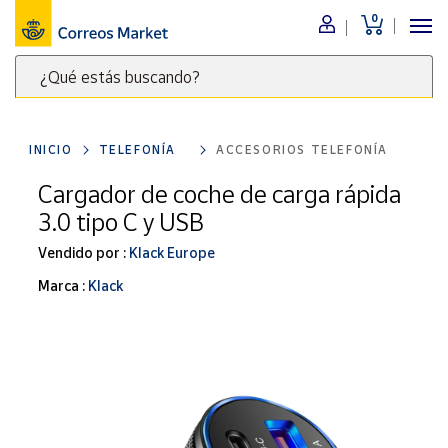
0
Menú
¿Qué estás buscando?
Nuestro
catálogo
Escribe
palabras
INICIO
TELEFONÍA
ACCESORIOS TELEFONÍA
clave
Alimentación
para
Cargador de coche de carga rápida
Bebidas
buscar
3.0 tipo C y USB
Ocio y cultura
productos
en
Vendido por :
Klack Europe
Juguetes y
juegos
Correos
Marca :
Klack
Market
Libros y
.
revistas
Merchandising
y regalos
Tienda de
Correos