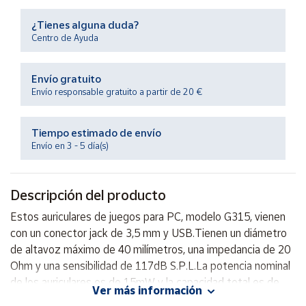
Productos
Solidarios
¿Tienes alguna duda?
Centro de Ayuda
Ayuda
Envío gratuito
Envío responsable gratuito a partir de 20 €
Centro
de ayuda
Tiempo estimado de envío
Contacto
Envío en 3 - 5 día(s)
Vendedores
Descripción del producto
Mapa de
Estos auriculares de juegos para PC, modelo G315, vienen
vendedores
con un conector jack de 3,5 mm y USB.Tienen un diámetro
Hazte
de altavoz máximo de 40 milímetros, una impedancia de 20
vendedor
Ohm y una sensibilidad de 117dB S.P.L.La potencia nominal
de los auriculares es de 15mW y la capacidad total es de
Área
Ver más información
vendedor
50mW.La respuesta de frecuencia de estos auriculares de