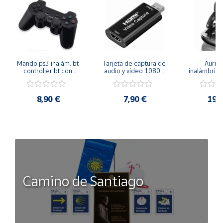
Mando ps3 inalám. bt 
Tarjeta de captura de 
Auricu
controller bt con 
audio y vídeo 1080p 
inalámbricos
función sixaxis y doble 
hdmi
conexión 
vibración
manos libre
inal
8,90 €
7,90 €
19,
Camino de Santiago