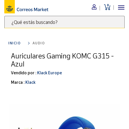
0
Menú
¿Qué estás buscando?
Nuestro
catálogo
Escribe
palabras
INICIO
AUDIO
clave
Alimentación
para
Auriculares Gaming KOMC G315 -
Bebidas
buscar
Azul
Ocio y cultura
productos
en
Vendido por :
Klack Europe
Juguetes y
juegos
Correos
Marca :
Klack
Market
Libros y
.
revistas
Merchandising
y regalos
Tienda de
Correos