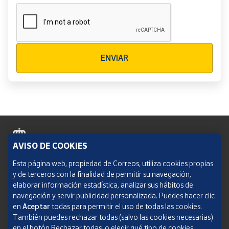
Verificación reCAPTCHA
ENVIAR
AVISO DE COOKIES
Política de cookies
Esta página web, propiedad de Correos, utiliza cookies propias
y de terceros con la finalidad de permitir su navegación,
Aviso legal
elaborar información estadística, analizar sus hábitos de
navegación y servir publicidad personalizada. Puedes hacer clic
Condiciones del servicio
en
Aceptar
todas para permitir el uso de todas las cookies.
También puedes rechazar todas (salvo las cookies necesarias)
Política de Privacidad Web
en el botón Rechazar todas, o elegir qué tipo de cookies