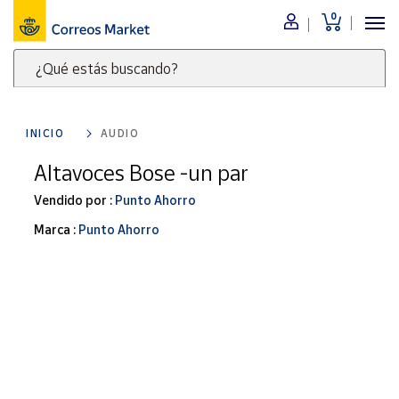
0
Menú
¿Qué estás buscando?
Nuestro
catálogo
Escribe
palabras
INICIO
AUDIO
clave
Alimentación
para
Altavoces Bose -un par
Bebidas
buscar
Ocio y cultura
Vendido por :
Punto Ahorro
productos
en
Juguetes y
Marca :
Punto Ahorro
juegos
Correos
Market
Libros y
.
revistas
Merchandising
y regalos
Tienda de
Correos