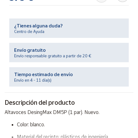
Productos
Solidarios
¿Tienes alguna duda?
Ayuda
Centro de Ayuda
Centro
Envío gratuito
de ayuda
Envío responsable gratuito a partir de 20 €
Contacto
Tiempo estimado de envío
Vendedores
Envío en 4 - 11 día(s)
Mapa de
Descripción del producto
vendedores
Altavoces DesingMax DM5P (1 par). Nuevo.
Hazte
vendedor
Color: blanco.
Área
vendedor
Material del recinto: plásticos de ingeniería.