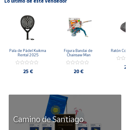
Lo último de este vendedor
Pala de Pádel Kuikma 
Figura Bandai de 
Ratón Con
Rental 2025
Chainsaw Man
25
25 €
20 €
Camino de Santiago