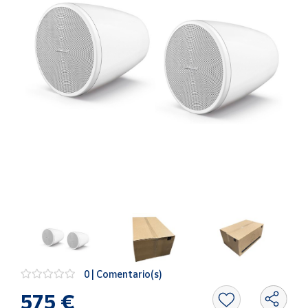
Artesanía
Oficina y
Papelería
Para Canarias,
Ceuta y Melilla
Más
populares
Bono
Cultural
Nuestros
vendedores
Las
novedades
de Correos
0 | Comentario(s)
Market
575 €