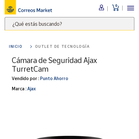
0
Menú
¿Qué estás buscando?
Nuestro
catálogo
Escribe
palabras
INICIO
OUTLET DE TECNOLOGÍA
clave
Alimentación
para
Cámara de Seguridad Ajax
Bebidas
buscar
TurretCam
Ocio y cultura
productos
en
Vendido por :
Punto Ahorro
Juguetes y
juegos
Correos
Marca :
Ajax
Market
Libros y
.
revistas
Merchandising
y regalos
Tienda de
Correos