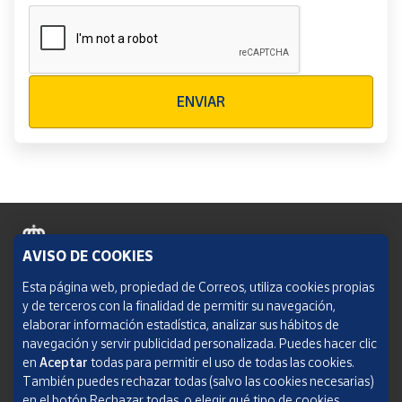
Verificación reCAPTCHA
ENVIAR
AVISO DE COOKIES
Política de cookies
Esta página web, propiedad de Correos, utiliza cookies propias
y de terceros con la finalidad de permitir su navegación,
Aviso legal
elaborar información estadística, analizar sus hábitos de
navegación y servir publicidad personalizada. Puedes hacer clic
Condiciones del servicio
en
Aceptar
todas para permitir el uso de todas las cookies.
También puedes rechazar todas (salvo las cookies necesarias)
Política de Privacidad Web
en el botón Rechazar todas, o elegir qué tipo de cookies