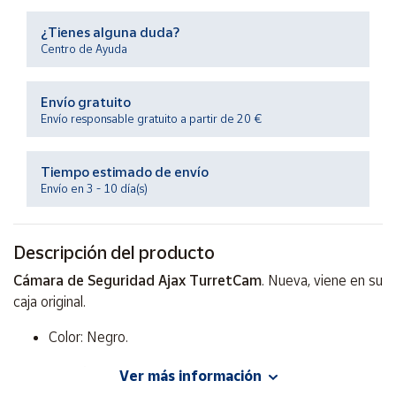
Productos
Solidarios
¿Tienes alguna duda?
Centro de Ayuda
Ayuda
Envío gratuito
Envío responsable gratuito a partir de 20 €
Centro
de ayuda
Tiempo estimado de envío
Contacto
Envío en 3 - 10 día(s)
Vendedores
Descripción del producto
Mapa de
Cámara de Seguridad Ajax TurretCam
. Nueva, viene en su
vendedores
caja original.
Hazte
Color: Negro.
vendedor
Área
5 Mp/2.8 mm.
Ver más información
vendedor