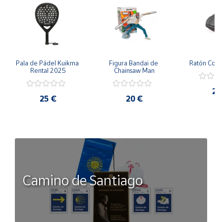
Pala de Pádel Kuikma 
Figura Bandai de 
Ratón Con
Rental 2025
Chainsaw Man
25
25 €
20 €
Camino de Santiago