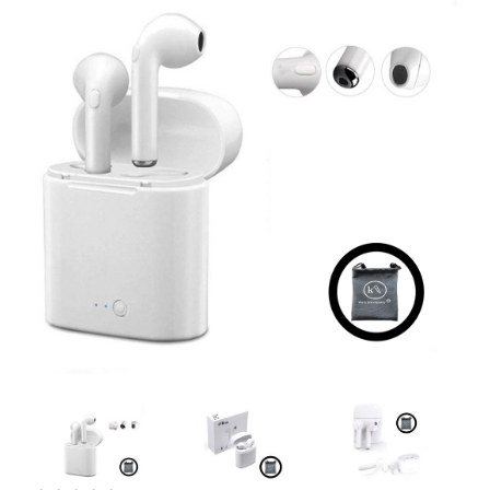
Artesanía
Oficina y
Papelería
Para Canarias,
Ceuta y Melilla
Más
populares
Bono
Cultural
Nuestros
vendedores
Las
novedades
de Correos
Market