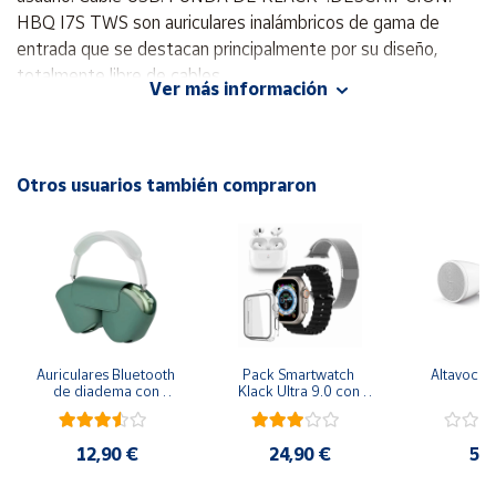
HBQ I7S TWS son auriculares inalámbricos de gama de
entrada que se destacan principalmente por su diseño,
Cuenta
totalmente libre de cables
Ver más información
Área
cliente
Otros usuarios también compraron
Ubicación
Península
y
Baleares
Canarias,
Ceuta y
Auriculares Bluetooth 
Pack Smartwatch 
Altavoces 
Melilla
de diadema con 
Klack Ultra 9.0 con 
p
Funda Klack PRO - 
Auriculares PRO - 
Verde
Negro
12,90 €
24,90 €
57