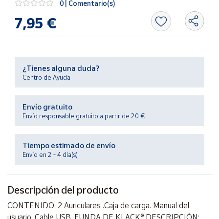
0 | Comentario(s)
Productos
Solidarios
7,95 €
Ayuda
¿Tienes alguna duda?
Centro
Centro de Ayuda
de ayuda
Contacto
Envío gratuito
Envío responsable gratuito a partir de 20 €
Vendedores
Tiempo estimado de envío
Mapa de
Envío en 2 - 4 día(s)
vendedores
Hazte
vendedor
Descripción del producto
Área
CONTENIDO: 2 Auriculares .Caja de carga. Manual del
vendedor
usuario. Cable USB. FUNDA DE KLACK®.DESCRIPCIÓN: