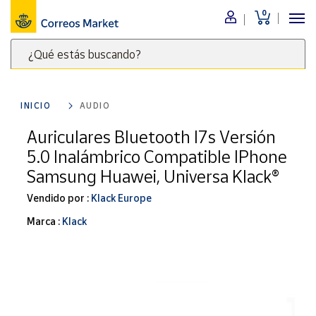
0
Menú
¿Qué estás buscando?
Nuestro
catálogo
Escribe
palabras
INICIO
AUDIO
clave
Alimentación
para
Auriculares Bluetooth I7s Versión
Bebidas
buscar
5.0 Inalámbrico Compatible IPhone
Ocio y cultura
productos
Samsung Huawei, Universa Klack®
en
Juguetes y
juegos
Correos
Vendido por :
Klack Europe
Market
Libros y
Marca :
Klack
.
revistas
Merchandising
y regalos
Tienda de
Correos