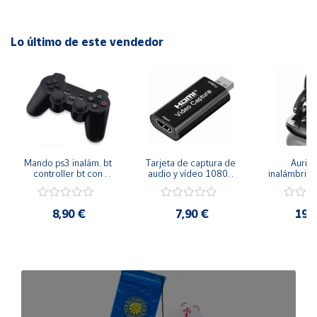
Lo último de este vendedor
Mando ps3 inalám. bt 
Tarjeta de captura de 
Auricu
controller bt con 
audio y vídeo 1080p 
inalámbricos
función sixaxis y doble 
hdmi
conexión 
vibración
manos libre
inal
8,90 €
7,90 €
19,