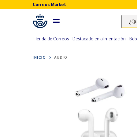
Correos Market
Menú
¿Qu
Nuestro
catálogo
Tienda de Correos
Destacado en alimentación
Beb
Alimentación
INICIO
AUDIO
Bebidas
Ocio y cultura
Juguetes y
juegos
Libros y
revistas
Merchandising
y regalos
Tienda de
Correos