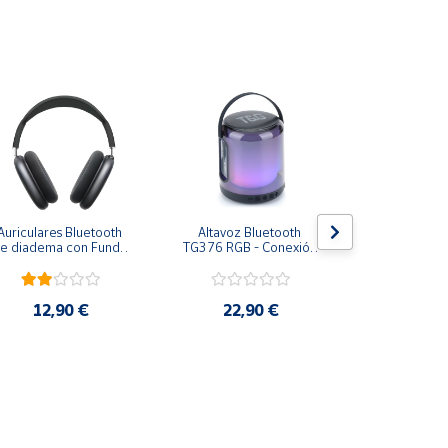
Auriculares Bluetooth 
Altavoz Bluetooth 
Auriculares 
e diadema con Funda 
TG376 RGB - Conexión 
I7 Klack® Un
Klack PRO - Negro
estable, 360 grados de 
Blan
luz LED, reproducción 
TWS y tamaño 
compacto
12,90 €
22,90 €
5,9