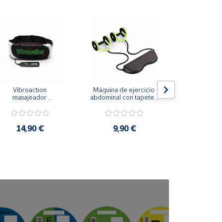
Vibroaction 
Máquina de ejercicio 
Sellador de
masajeador 
abdominal con tapete y 
eléc.  - sellad
adelgazante
ruedas revoflex
de aire c
14,90 €
9,90 €
4,9