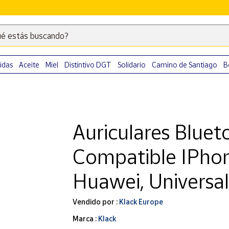
é estás buscando?
Escribe
palabras
clave
idas
Aceite
Miel
Distintivo DGT
Solidario
Camino de Santiago
B
para
buscar
productos
en
Auriculares Bluet
Correos
Market
Compatible IPho
.
Huawei, Universa
Vendido por :
Klack Europe
Marca :
Klack