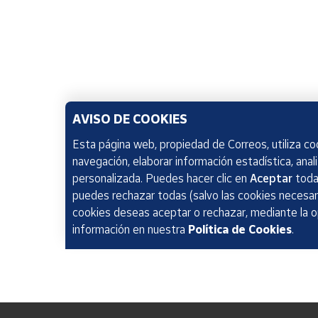
AVISO DE COOKIES
Esta página web, propiedad de Correos, utiliza coo
navegación, elaborar información estadística, anal
personalizada. Puedes hacer clic en
Aceptar
todas
puedes rechazar todas (salvo las cookies necesari
cookies deseas aceptar o rechazar, mediante la 
información en nuestra
Política de Cookies
.