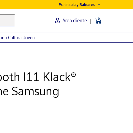
Península y Baleares
0
Área cliente
ono Cultural Joven
ooth I11 Klack®
ne Samsung
l