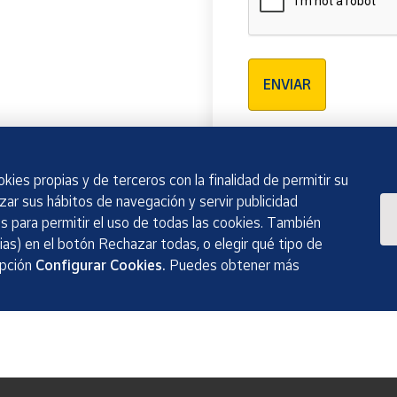
Verificación reCAPTCH
ENVIAR
kies propias y de terceros con la finalidad de permitir su
izar sus hábitos de navegación y servir publicidad
 para permitir el uso de todas las cookies. También
as) en el botón Rechazar todas, o elegir qué tipo de
opción
Configurar Cookies.
Puedes obtener más