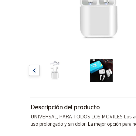
Artesanía
Oficina y
Papelería
Para Canarias,
Ceuta y Melilla
Más
populares
Bono
Cultural
Nuestros
vendedores
Descripción del producto
Las
novedades
UNIVERSAL, PARA TODOS LOS MOVILES Los auricu
de Correos
Market
uso prolongado y sin dolor. La mejor opción para n