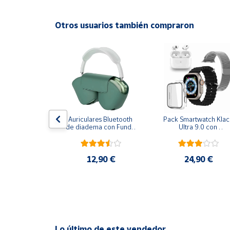
Productos
Solidarios
Otros usuarios también compraron
Ayuda
Centro
de ayuda
Contacto
 bt  z90 pro 
Auriculares Bluetooth 
Pack Smartwatch Klack
lla táctil y 
de diadema con Funda 
Ultra 9.0 con 
Vendedores
ón de ruido 
Klack PRO - Verde
Auriculares PRO - 
nc - 7 - 15 
Negro
e autonomía
,90 €
12,90 €
24,90 €
Mapa de
vendedores
Hazte
vendedor
Área
vendedor
Lo último de este vendedor