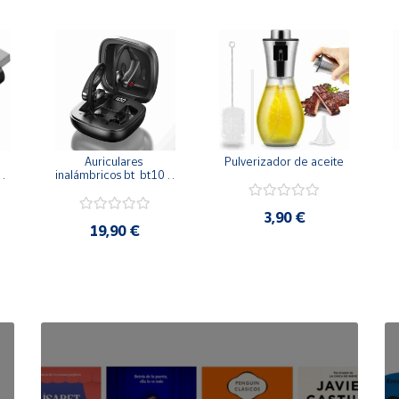
 
Auriculares 
Pulverizador de aceite
inalámbricos bt  bt10 - 
conexión bt 5.0 - 
manos libres y carga 
inalám.
3,90 €
19,90 €