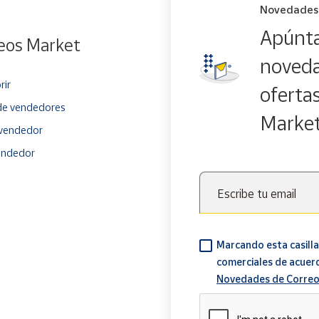
Novedades
Apúnta
eos Market
noveda
rir
oferta
e vendedores
Marke
vendedor
endedor
Escribe tu email
Marcando esta casilla
comerciales de acuer
Novedades de Correo