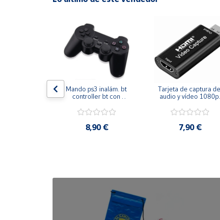
Cuenta
Área
cliente
Ubicación
s bt 5.3 por 
Mando ps3 inalám. bt 
Tarjeta de captura de
 osea funda 
controller bt con 
audio y vídeo 1080p 
 12 horas - 
función sixaxis y doble 
hdmi
eables - 
vibración
Península
cos p/ iphone
y
,90 €
8,90 €
7,90 €
Baleares
Canarias,
Ceuta y
Melilla