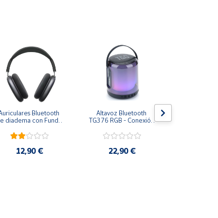
Auriculares Bluetooth 
Altavoz Bluetooth 
Auriculares 
e diadema con Funda 
TG376 RGB - Conexión 
I7 Klack® Un
Klack PRO - Negro
estable, 360 grados de 
Blan
luz LED, reproducción 
TWS y tamaño 
compacto
12,90 €
22,90 €
5,9