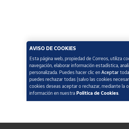
AVISO DE COOKIES
Esta página web, propiedad de Correos, utiliza coo
navegación, elaborar información estadística, anal
personalizada. Puedes hacer clic en
Aceptar
todas
puedes rechazar todas (salvo las cookies necesari
cookies deseas aceptar o rechazar, mediante la 
información en nuestra
Política de Cookies
.