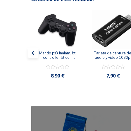
Cuenta
Área
cliente
Ubicación
s bt 5.3 por 
Mando ps3 inalám. bt 
Tarjeta de captura de
 osea funda 
controller bt con 
audio y vídeo 1080p 
 12 horas - 
función sixaxis y doble 
hdmi
eables - 
vibración
Península
cos p/ iphone
y
,90 €
8,90 €
7,90 €
Baleares
Canarias,
Ceuta y
Melilla