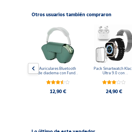
Productos
Solidarios
Otros usuarios también compraron
Ayuda
Centro
de ayuda
Contacto
 bt  z90 pro 
Auriculares Bluetooth 
Pack Smartwatch Klack
lla táctil y 
de diadema con Funda 
Ultra 9.0 con 
Vendedores
ón de ruido 
Klack PRO - Verde
Auriculares PRO - 
nc - 7 - 15 
Negro
e autonomía
,90 €
12,90 €
24,90 €
Mapa de
vendedores
Hazte
vendedor
Área
vendedor
Lo último de este vendedor