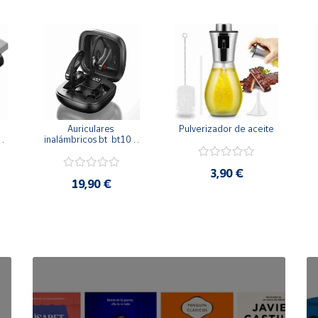
 
Auriculares 
Pulverizador de aceite
inalámbricos bt  bt10 - 
conexión bt 5.0 - 
manos libres y carga 
inalám.
3,90 €
19,90 €