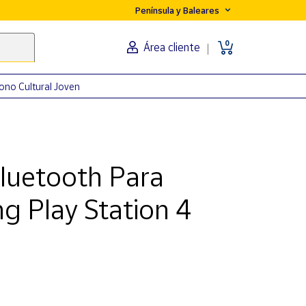
Península y Baleares
0
Área cliente
ono Cultural Joven
luetooth Para
g Play Station 4