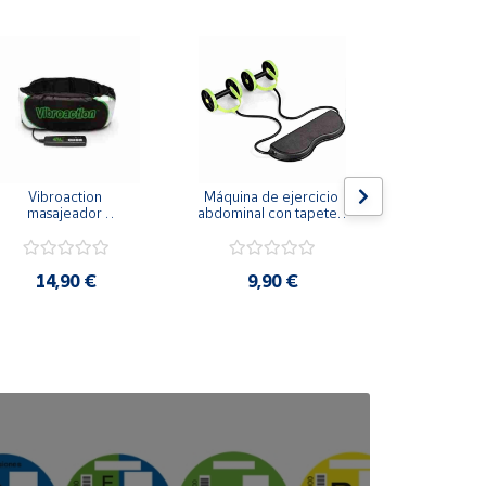
Vibroaction 
Máquina de ejercicio 
Sellador de
masajeador 
abdominal con tapete y 
eléc.  - sellad
adelgazante
ruedas revoflex
de aire c
14,90 €
9,90 €
4,9