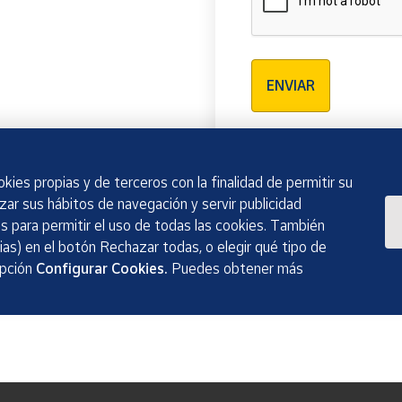
Verificación reCAPTCH
ENVIAR
kies propias y de terceros con la finalidad de permitir su
izar sus hábitos de navegación y servir publicidad
 para permitir el uso de todas las cookies. También
as) en el botón Rechazar todas, o elegir qué tipo de
opción
Configurar Cookies.
Puedes obtener más