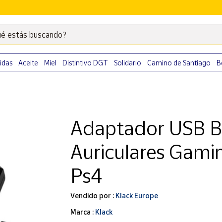
é estás buscando?
Escribe
palabras
clave
idas
Aceite
Miel
Distintivo DGT
Solidario
Camino de Santiago
B
para
buscar
productos
en
Adaptador USB B
Correos
Market
Auriculares Gamin
.
Ps4
Vendido por :
Klack Europe
Marca :
Klack