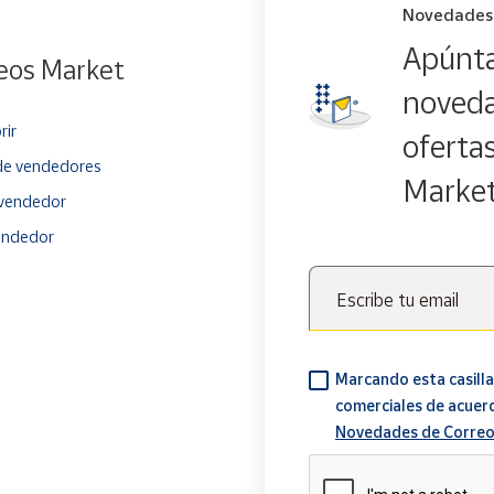
Novedades
Apúnta
eos Market
noveda
rir
oferta
e vendedores
Marke
vendedor
endedor
Escribe tu email
Marcando esta casilla
comerciales de acuer
Novedades de Correo