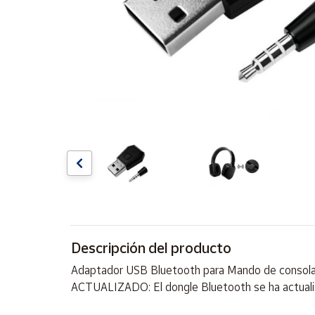
Artesanía
Oficina y
Papelería
Para Canarias,
Ceuta y Melilla
Más
populares
Bono
Cultural
Nuestros
vendedores
Descripción del producto
Las
novedades
Adaptador USB Bluetooth para Mando de consol
de Correos
Market
ACTUALIZADO: El dongle Bluetooth se ha actualiza