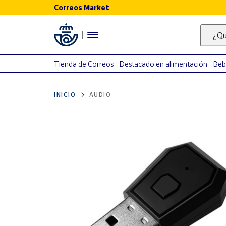
Correos Market
Menú
¿Qu
Nuestro
catálogo
Tienda de Correos
Destacado en alimentación
Beb
Alimentación
INICIO
AUDIO
Bebidas
Ocio y cultura
Juguetes y
juegos
Libros y
revistas
Merchandising
y regalos
Tienda de
Correos