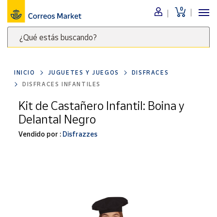
0
Menú
¿Qué estás buscando?
Nuestro
catálogo
Escribe
palabras
INICIO
JUGUETES Y JUEGOS
DISFRACES
clave
Alimentación
DISFRACES INFANTILES
para
Bebidas
buscar
Kit de Castañero Infantil: Boina y
Ocio y cultura
productos
Delantal Negro
en
Juguetes y
juegos
Correos
Vendido por :
Disfrazzes
Market
Libros y
.
revistas
Merchandising
y regalos
Tienda de
Correos