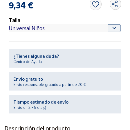
9,34 €
Productos
Solidarios
Talla
Ayuda
Centro
de ayuda
¿Tienes alguna duda?
Contacto
Centro de Ayuda
Vendedores
Envío gratuito
Envío responsable gratuito a partir de 20 €
Mapa de
vendedores
Tiempo estimado de envío
Hazte
Envío en 2 - 5 día(s)
vendedor
Área
vendedor
Descripción del producto