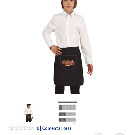
Artesanía
Oficina y
Papelería
Para Canarias,
Ceuta y Melilla
Más
populares
Bono
Cultural
Nuestros
vendedores
Las
novedades
de Correos
Market
0 | Comentario(s)