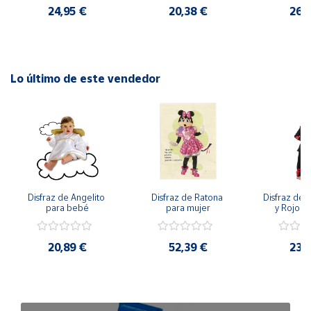
24,95 €
20,38 €
26,
Lo último de este vendedor
Disfraz de Angelito 
Disfraz de Ratona 
Disfraz de N
para bebé
para mujer
y Rojo pa
20,89 €
52,39 €
23,