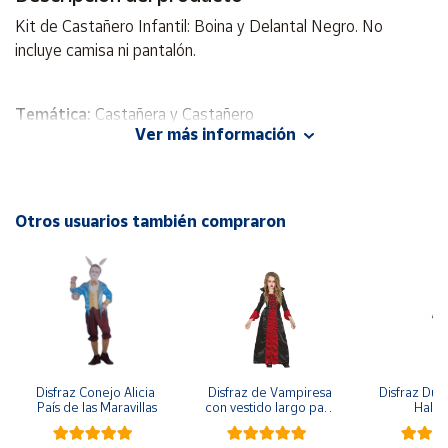
Kit de Castañero Infantil: Boina y Delantal Negro. No
Cuenta
incluye camisa ni pantalón.
Área
Temática:
Castañera y Castañero
cliente
Ver más información
Celebración:
Navidad
Ubicación
Incluye
: Boina y delantal
No Incluye
: Resto de accesorios
Otros usuarios también compraron
Península
y
Baleares
Canarias,
Ceuta y
Melilla
Disfraz Conejo Alicia 
Disfraz de Vampiresa 
Disfraz Duen
País de las Maravillas
con vestido largo para 
Hall
niña