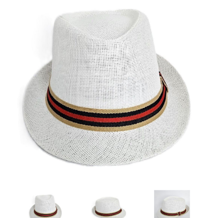
Artesanía
Oficina y
Papelería
Para Canarias,
Ceuta y Melilla
Más
populares
Bono
Cultural
Nuestros
vendedores
Las
novedades
de Correos
Market