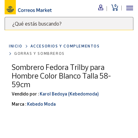
0
Menú
¿Qué estás buscando?
Nuestro
catálogo
Escribe
palabras
INICIO
ACCESORIOS Y COMPLEMENTOS
clave
Alimentación
GORRAS Y SOMBREROS
para
Bebidas
buscar
Sombrero Fedora Trilby para
Ocio y cultura
productos
Hombre Color Blanco Talla 58-
en
Juguetes y
59cm
juegos
Correos
Market
Vendido por :
Karol Bedoya (Kebedomoda)
Libros y
.
revistas
Marca :
Kebedo Moda
Merchandising
y regalos
Tienda de
Correos