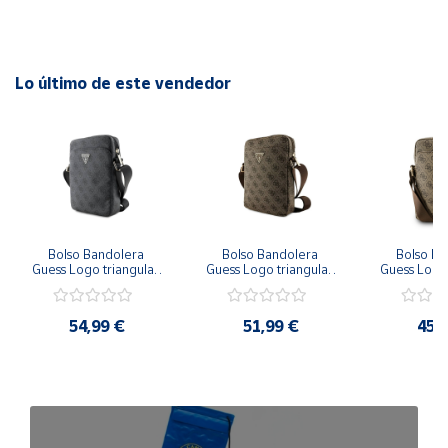
espacio.
Unisex: Ideal para hombres y mujeres.
Lo último de este vendedor
Bolso Bandolera 
Bolso Bandolera 
Bolso Ba
Guess Logo triangular 
Guess Logo triangular 
Guess Logo 
PU para Hombre Gris 
PU para Hombre 
PU para 
28,7x21,5x7 cm
Marrón 28,7x21,5x7 
Marrón 2
cm
54,99 €
51,99 €
45,