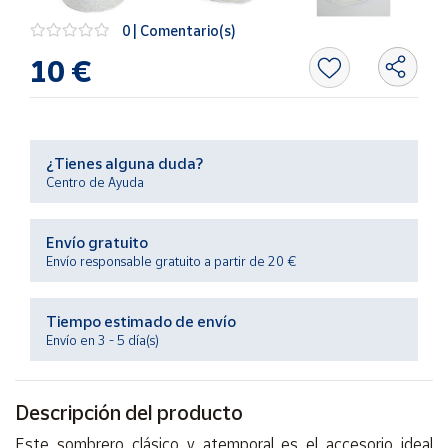
Productos
Solidarios
0 | Comentario(s)
10 €
Ayuda
Centro
de ayuda
¿Tienes alguna duda?
Centro de Ayuda
Contacto
Envío gratuito
Vendedores
Envío responsable gratuito a partir de 20 €
Mapa de
Tiempo estimado de envío
vendedores
Envío en 3 - 5 día(s)
Hazte
vendedor
Descripción del producto
Área
vendedor
Este sombrero clásico y atemporal es el accesorio ideal