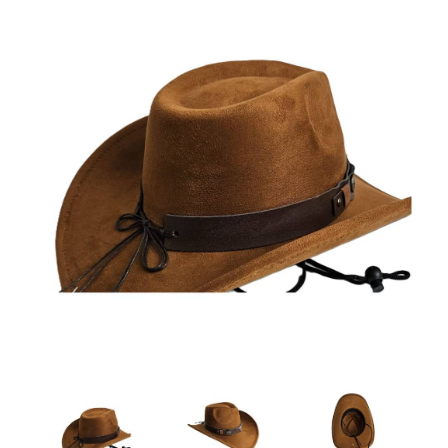
Artesanía
Oficina y
Papelería
Para Canarias,
Ceuta y Melilla
Más
populares
Bono
Cultural
Nuestros
vendedores
Las
novedades
de Correos
Market