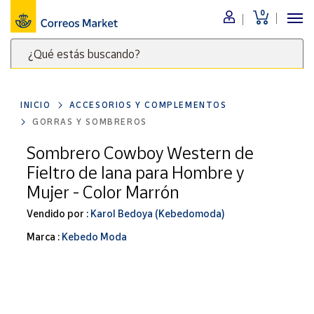
0
Menú
¿Qué estás buscando?
Nuestro
catálogo
Escribe
palabras
INICIO
ACCESORIOS Y COMPLEMENTOS
clave
Alimentación
GORRAS Y SOMBREROS
para
Bebidas
buscar
Sombrero Cowboy Western de
Ocio y cultura
productos
Fieltro de lana para Hombre y
en
Juguetes y
Mujer - Color Marrón
juegos
Correos
Market
Vendido por :
Karol Bedoya (Kebedomoda)
Libros y
.
revistas
Marca :
Kebedo Moda
Merchandising
y regalos
Tienda de
Correos