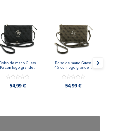
Bolso de mano Guess 
Bolso de mano Guess 
Disfraz Guer
4G con logo grande y 
4G con logo grande y 
Hombre con 
bandolera Negro
bandolera Marrón
Gat y Túni
54,99 €
54,99 €
36,9