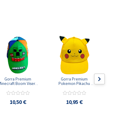
Gorra Premium 
Gorra Premium 
Gorra Capit
inecraft Boom Visera 
Pokemon Pikachu 
Unis
Curva Béisbol 54-56
Visera Curva
10,50 €
10,95 €
11,9