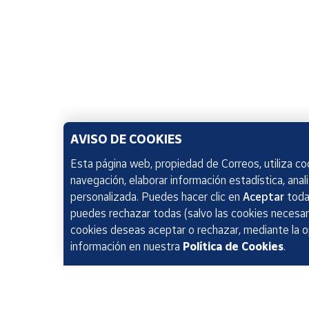
AVISO DE COOKIES
Esta página web, propiedad de Correos, utiliza coo
navegación, elaborar información estadística, anal
personalizada. Puedes hacer clic en
Aceptar
todas
puedes rechazar todas (salvo las cookies necesari
cookies deseas aceptar o rechazar, mediante la 
información en nuestra
Política de Cookies
.