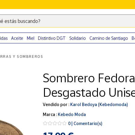
é estás buscando?
Escribe
palabras
clave
idas
Aceite
Miel
Distintivo DGT
Solidario
Camino de Santiago
B
para
buscar
RRAS Y SOMBREROS
productos
en
Sombrero Fedora 
Correos
Market
Desgastado Unise
.
Vendido por :
Karol Bedoya (Kebedomoda)
Marca :
Kebedo Moda
0 | Comentario(s)