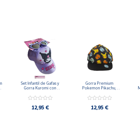
 estilo en su vida
n 
Set Infantil de Gafas y 
Gorra Premium 
 
Gorra Kuromi con 
Pokemon Pikachu, 
M
Visera Curva Beisbol 
Charmander, Squirtle y 
52-54 
Bulbasaur 56-58 
12,95 €
12,95 €