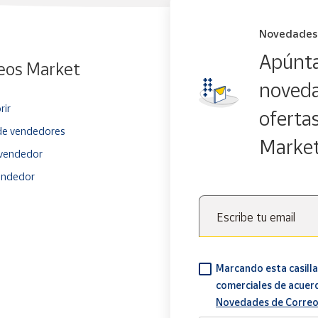
Novedades
Apúnta
eos Market
noveda
rir
oferta
e vendedores
Marke
vendedor
endedor
Escribe tu email
Marcando esta casilla
comerciales de acuer
Novedades de Correo