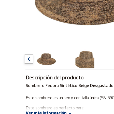
Artesanía
Oficina y
Papelería
Para Canarias,
Ceuta y Melilla
Más
populares
Bono
Cultural
Descripción del producto
Nuestros
vendedores
Sombrero Fedora Sintético Beige Desgastado
Las
novedades
Este sombrero es unisex y con talla única (58-59
de Correos
Market
Este sombrero es perfecto para:
Ver más información