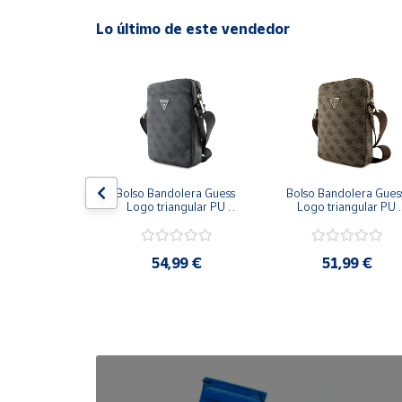
Lo último de este vendedor
Cuenta
Área
cliente
Ubicación
no Enterizo 
Bolso Bandolera Guess 
Bolso Bandolera Guess
eloz Infantil
Logo triangular PU 
Logo triangular PU 
Península
para Hombre Gris 
para Hombre Marrón 
y
28,7x21,5x7 cm
28,7x21,5x7 cm
Baleares
,99 €
54,99 €
51,99 €
Canarias,
Ceuta y
Melilla