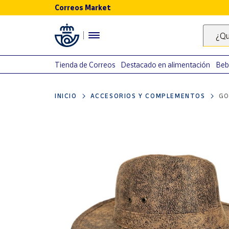
Correos Market
Menú
¿Qu
Nuestro
catálogo
Tienda de Correos
Destacado en alimentación
Beb
Alimentación
INICIO
ACCESORIOS Y COMPLEMENTOS
GO
Bebidas
Ocio y cultura
Juguetes y
juegos
Libros y
revistas
Merchandising
y regalos
Tienda de
Correos