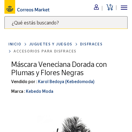
0
Menú
¿Qué estás buscando?
Nuestro
catálogo
Escribe
palabras
INICIO
JUGUETES Y JUEGOS
DISFRACES
clave
Alimentación
ACCESORIOS PARA DISFRACES
para
Bebidas
buscar
Máscara Veneciana Dorada con
Ocio y cultura
productos
Plumas y Flores Negras
en
Juguetes y
juegos
Correos
Vendido por :
Karol Bedoya (Kebedomoda)
Market
Libros y
Marca :
Kebedo Moda
.
revistas
Merchandising
y regalos
Tienda de
Correos