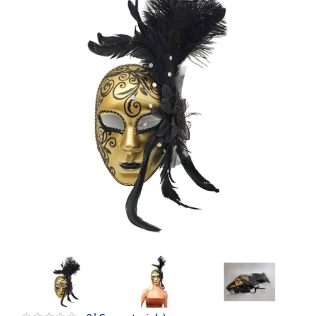
Artesanía
Oficina y
Papelería
Para Canarias,
Ceuta y Melilla
Más
populares
Bono
Cultural
Nuestros
vendedores
Las
novedades
de Correos
Market