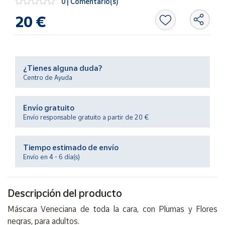
0 | Comentario(s)
Productos
Solidarios
20 €
Ayuda
¿Tienes alguna duda?
Centro
Centro de Ayuda
de ayuda
Contacto
Envío gratuito
Envío responsable gratuito a partir de 20 €
Vendedores
Tiempo estimado de envío
Mapa de
Envío en 4 - 6 día(s)
vendedores
Hazte
Descripción del producto
vendedor
Área
Máscara Veneciana de toda la cara, con Plumas y Flores
vendedor
negras, para adultos.