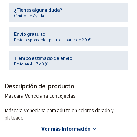
Productos
Solidarios
¿Tienes alguna duda?
Centro de Ayuda
Ayuda
Envío gratuito
Envío responsable gratuito a partir de 20 €
Centro
de ayuda
Tiempo estimado de envío
Contacto
Envío en 4 - 7 día(s)
Vendedores
Descripción del producto
Máscara Veneciana Lentejuelas
Mapa de
vendedores
Máscara Veneciana para adulto en colores dorado y
Hazte
vendedor
plateado.
Área
Ver más información
Con lentejuelas, diadema y redecilla incluidas.
vendedor