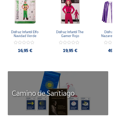
Disfraz Infantil Elfo 
Disfraz Infantil The 
Disfraz I
Navidad Verde
Gamer Rojo
Nazaren
16,95 €
19,95 €
49,
Camino de Santiago