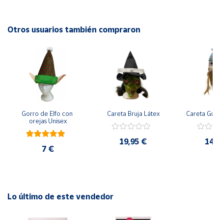
Cuenta
Otros usuarios también compraron
Área
cliente
Ubicación
Gorro de Elfo con 
Careta Bruja Látex
Careta Gue
Península
orejas Unisex
y
Baleares
19,95 €
14,
7 €
Canarias,
Ceuta y
Melilla
Lo último de este vendedor