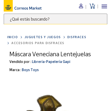
0
Menú
¿Qué estás buscando?
Nuestro
catálogo
Escribe
palabras
INICIO
JUGUETES Y JUEGOS
DISFRACES
clave
Alimentación
ACCESORIOS PARA DISFRACES
para
Bebidas
buscar
Máscara Veneciana Lentejuelas
Ocio y cultura
productos
Vendido por :
Librería-Papelería Gapi
en
Juguetes y
juegos
Correos
Marca :
Boys Toys
Market
Libros y
.
revistas
Merchandising
y regalos
Tienda de
Correos