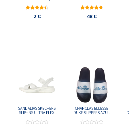
2 €
48 €
SANDALIAS SKECHERS 
CHANCLAS ELLESSE 
SLIP-INS ULTRA FLEX 
DUKE SLIPPERS AZUL 
D
-
3.0 NEVER BETTER 
MARINO 
BLANCO OFF 119975-
ADELAIDE022-E-
OFWT SANDALIAS 
EVAPVC-153 FLIP 