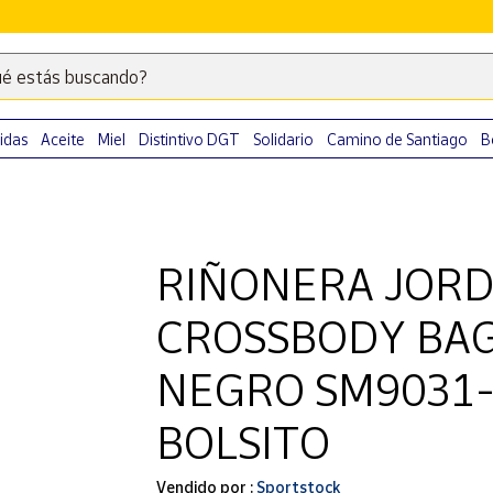
é estás buscando?
Escribe
palabras
clave
idas
Aceite
Miel
Distintivo DGT
Solidario
Camino de Santiago
B
para
buscar
productos
en
RIÑONERA JORD
Correos
Market
CROSSBODY BAG 
.
NEGRO SM9031-
BOLSITO
Vendido por :
Sportstock