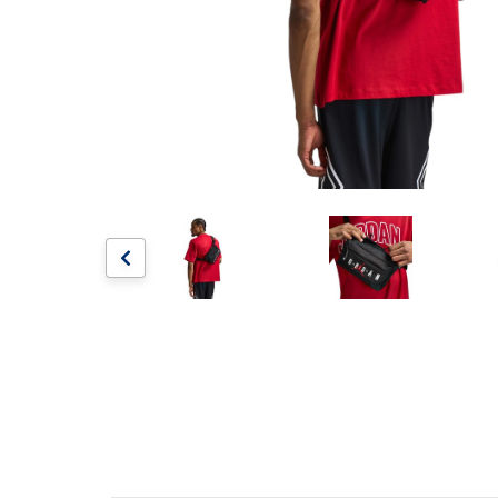
Artesanía
Oficina y
Papelería
Para Canarias,
Ceuta y Melilla
Más
populares
Bono
Cultural
Nuestros
vendedores
Las
novedades
de Correos
Market