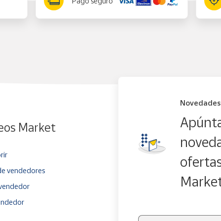
Pago seguro
Novedades
Apúnta
eos Market
noveda
rir
oferta
e vendedores
Marke
vendedor
endedor