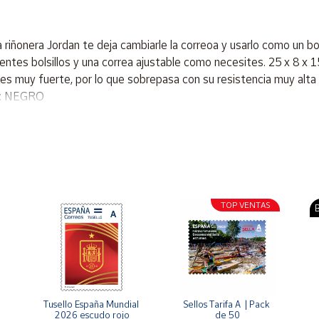
nera Jordan te deja cambiarle la correoa y usarlo como un bolso
tes bolsillos y una correa ajustable como necesites. 25 x 8 x 15
es muy fuerte, por lo que sobrepasa con su resistencia muy alta a
do: NEGRO
TOP VENTAS
B
Tusello España Mundial 
Sellos Tarifa A  | Pack 
2026 escudo rojo
de 50