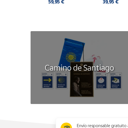
COMODAS
,95 €
59,95 €
39,95 €
Camino de Santiago
x
Envío responsable gratuito 