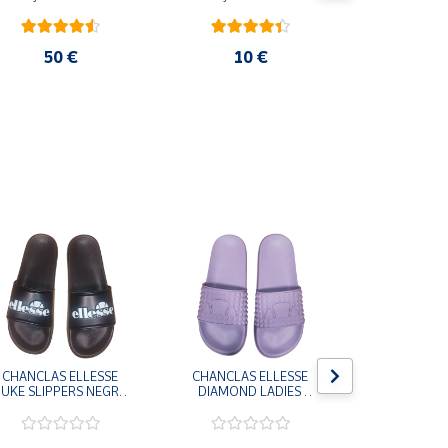
10
50 €
10 €
CHANCLAS ELLESSE 
CHANCLAS ELLESSE 
CHANCLAS 
UKE SLIPPERS NEGRO 
DIAMOND LADIES 
DIAMOND 
ADELAIDE022-E-
SLIPPERS LILA 
SLIPPERS
EVAPVC-001 FLIP 
ADELAIDE028-
ADELAI
FLOP SANDALIAS 
EVAPVC-664 FLIP 
EVAPVC-00