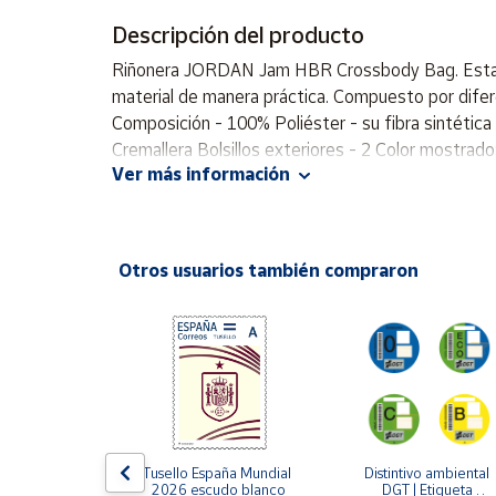
Productos
Solidarios
Descripción del producto
Riñonera JORDAN Jam HBR Crossbody Bag. Esta riño
material de manera práctica. Compuesto por diferen
Ayuda
Composición - 100% Poliéster - su fibra sintética 
Cremallera Bolsillos exteriores - 2 Color mostra
Centro
Ver más información
de ayuda
Contacto
Otros usuarios también compraron
Vendedores
Mapa de
vendedores
Hazte
vendedor
Área
LLO 2024 | 
Tusello España Mundial 
Distintivo ambiental 
vendedor
lo y sus 
2026 escudo blanco
DGT | Etiqueta 