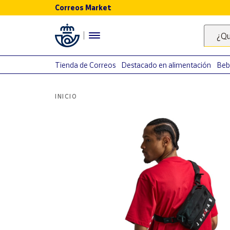
Correos Market
Menú
¿Qu
Nuestro
catálogo
Tienda de Correos
Destacado en alimentación
Beb
Alimentación
INICIO
Bebidas
Ocio y cultura
Juguetes y
juegos
Libros y
revistas
Merchandising
y regalos
Tienda de
Correos