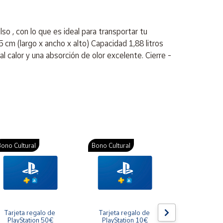
 , con lo que es ideal para transportar tu
 cm (largo x ancho x alto) Capacidad 1,88 litros
l calor y una absorción de olor excelente. Cierre -
ono Cultural
Bono Cultural
Bono Cultura
Tarjeta regalo de 
Tarjeta regalo de 
Gift Card R
PlayStation 50€
PlayStation 10€