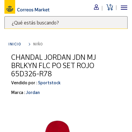
0
Menú
¿Qué estás buscando?
Nuestro
catálogo
Escribe
palabras
INICIO
NIÑO
clave
Alimentación
para
CHANDAL JORDAN JDN MJ
Bebidas
buscar
BRLKYN FLC PO SET ROJO
Ocio y cultura
productos
65D326-R78
en
Juguetes y
juegos
Correos
Vendido por :
Sportstock
Market
Libros y
Marca :
Jordan
.
revistas
Merchandising
y regalos
Tienda de
Correos