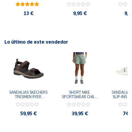
cm y 78 cm Diámetro
48cm y
100% poliéster Lavar a maquina
diám
13 €
9,95 €
9,9
Lo último de este vendedor
SANDALIAS SKECHERS 
SHORT NIKE 
SANDALIAS 
TRESMEN RYER 
SPORTSWEAR CHILL 
SLIP-INS U
MARRON CHOCOLATE 
TERRY VERDE II3980-
3.0 NEVER
205112-CHOC 
006 PANTALONES 
BLANCO
HOMBRE SANDALIAS 
CORTOS MUJER
119975
59,95 €
39,95 €
74,
COMODAS
SANDALIAS
MU