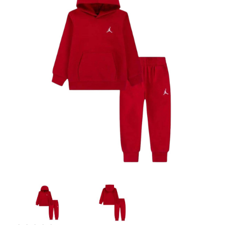
Artesanía
Oficina y
Papelería
Para Canarias,
Ceuta y Melilla
Más
populares
Bono
Cultural
Nuestros
vendedores
Las
novedades
de Correos
Market