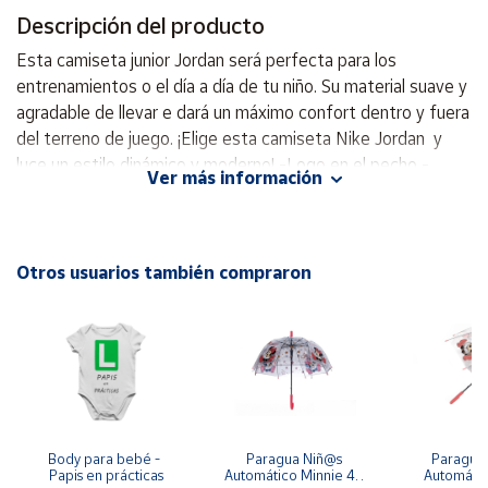
Descripción del producto
Cuenta
Esta camiseta junior Jordan será perfecta para los
entrenamientos o el día a día de tu niño. Su material suave y
Área
agradable de llevar e dará un máximo confort dentro y fuera
cliente
del terreno de juego. ¡Elige esta camiseta Nike Jordan y
luce un estilo dinámico y moderno! -Logo en el pecho -
Ver más información
Manga corta. - Cuello redondo. - 100% Algodón.
Ubicación
Península
Otros usuarios también compraron
y
Baleares
Canarias,
Ceuta y
Melilla
Body para bebé - 
Paragua Niñ@s 
Paraguas 
Papis en prácticas
Automático Minnie 48 
Automátic