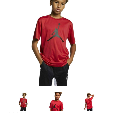
Artesanía
Oficina y
Papelería
Para Canarias,
Ceuta y Melilla
Más
populares
Bono
Cultural
Nuestros
vendedores
Las
novedades
de Correos
Market