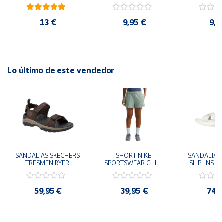
cm y 78 cm Diámetro
48cm y
diám
13 €
9,95 €
9,9
Lo último de este vendedor
SANDALIAS SKECHERS 
SHORT NIKE 
SANDALIAS 
TRESMEN RYER 
SPORTSWEAR CHILL 
SLIP-INS U
MARRON CHOCOLATE 
TERRY VERDE II3980-
3.0 NEVER
205112-CHOC 
006 PANTALONES 
BLANCO
HOMBRE SANDALIAS 
CORTOS MUJER
119975
59,95 €
39,95 €
74,
COMODAS
SANDALIAS
MU