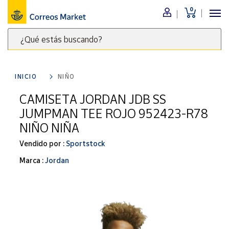
0
Menú
¿Qué estás buscando?
Nuestro
catálogo
Escribe
palabras
INICIO
NIÑO
clave
Alimentación
para
CAMISETA JORDAN JDB SS
Bebidas
buscar
JUMPMAN TEE ROJO 952423-R78
Ocio y cultura
productos
NIÑO NIÑA
en
Juguetes y
juegos
Correos
Vendido por :
Sportstock
Market
Libros y
Marca :
Jordan
.
revistas
Merchandising
y regalos
Tienda de
Correos