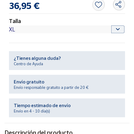
Productos
36,95 €
Solidarios
Talla
Ayuda
Centro
de ayuda
¿Tienes alguna duda?
Contacto
Centro de Ayuda
Vendedores
Envío gratuito
Envío responsable gratuito a partir de 20 €
Mapa de
vendedores
Tiempo estimado de envío
Hazte
Envío en 4 - 10 día(s)
vendedor
Área
vendedor
Descripción del producto