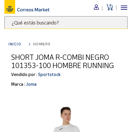
0
Menú
¿Qué estás buscando?
Nuestro
catálogo
Escribe
palabras
INICIO
HOMBRE
clave
Alimentación
para
SHORT JOMA R-COMBI NEGRO
Bebidas
buscar
101353-100 HOMBRE RUNNING
Ocio y cultura
productos
en
Vendido por :
Sportstock
Juguetes y
juegos
Correos
Marca :
Joma
Market
Libros y
.
revistas
Merchandising
y regalos
Tienda de
Correos