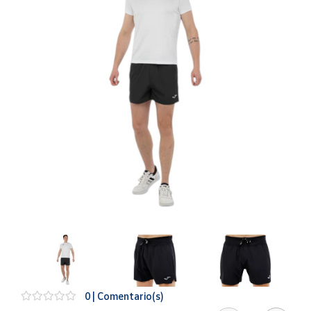
Artesanía
Oficina y
Papelería
Para Canarias,
Ceuta y Melilla
Más
populares
Bono
Cultural
Nuestros
vendedores
Las
novedades
de Correos
Market
0 | Comentario(s)