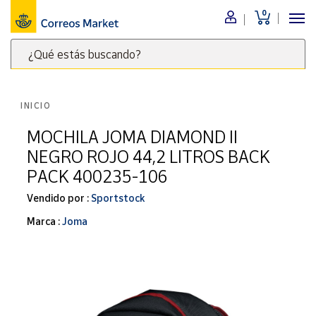
0
Menú
¿Qué estás buscando?
Nuestro
catálogo
Escribe
palabras
INICIO
clave
Alimentación
para
MOCHILA JOMA DIAMOND II
Bebidas
buscar
NEGRO ROJO 44,2 LITROS BACK
Ocio y cultura
productos
PACK 400235-106
en
Juguetes y
juegos
Correos
Vendido por :
Sportstock
Market
Libros y
Marca :
Joma
.
revistas
Merchandising
y regalos
Tienda de
Correos