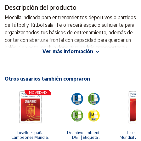
Descripción del producto
Cuenta
Mochila indicada para entrenamientos deportivos o partidos
de fútbol y fútbol sala. Te ofrecerá espacio suficiente para
Área
organizar todos tus básicos de entrenamiento, además de
cliente
contar con abertura frontal con capacidad para guardar un
balón. Con esta mochila deportiva podrás transportar tu
Ver más información
equipación de casa al campo y del campo a casa de manera
Ubicación
cómoda. Amplia capacidad de 44,2 L. Entre sus
características, cuenta con un compartimento especial
Península
fabricado en parte con rejilla para guardar y transportar el
Otros usuarios también compraron
y
balón, ubicado en la parte frontal para que sea más
Baleares
accesible. Incorpora otro bolsillo principal con capacidad
NOVEDAD
Canarias,
para guardar la equipación de fútbol y demás objetos
Ceuta y
Melilla
personales. Igualmente, incluye otro bolsillo de menor
capacidad. Todos ellos tienen cierre seguro de cremallera
metálica. La espalda está reforzada para aportar mayor
comodidad al cargarla. Los tirantes regulables también
Tusello España 
Distintivo ambiental 
Tusello 
Campeones Mundial 
DGT | Etiqueta 
Mundial 20
están acolchadas para proporcionar un confort y una