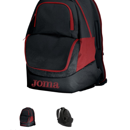
Artesanía
Oficina y
Papelería
Para Canarias,
Ceuta y Melilla
Más
populares
Bono
Cultural
Nuestros
vendedores
Las
novedades
de Correos
Market