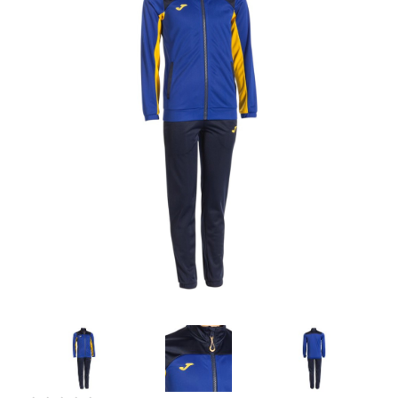
Artesanía
Oficina y
Papelería
Para Canarias,
Ceuta y Melilla
Más
populares
Bono
Cultural
Nuestros
vendedores
Las
novedades
de Correos
Market