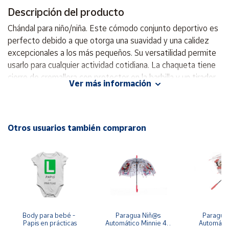
Descripción del producto
Cuenta
Chándal para niño/niña. Este cómodo conjunto deportivo es
perfecto debido a que otorga una suavidad y una calidez
Área
excepcionales a los más pequeños. Su versatilidad permite
cliente
usarlo para cualquier actividad cotidiana. La chaqueta tiene
cierre de cremallera con protector en la barbilla y un tirador
Ver más información
que brilla en la oscuridad. Los puños son elásticos para
Ubicación
conseguir que se adapte mejor al cuerpo. Además, está
equipada con dos bolsillos frontales. Los pantalones tipo
Península
jogger cuentan con cinturilla elástica ajustable gracias al
Otros usuarios también compraron
y
cordón interior. También se ajustan en el bajo y están
Baleares
equipados con dos amplios bolsillos laterales. Elaboración
Canarias,
en tejido tricotado, suave, cálido y confortable, perfecto
Ceuta y
Melilla
para el invierno. Logotipo Joma en printing de goma. Cierre
de cremallera Bajo y puños elásticos en sudadera y en
pantalón Cintura con cordón interior Chaqueta con bolsillos
Pantalón con bolsillos Tejido interior suave Tipo de ajuste:
Body para bebé - 
Paragua Niñ@s 
Paraguas 
Papis en prácticas
Automático Minnie 48 
Automátic
estándar 100% Poliéster