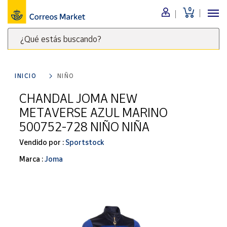
0
Menú
¿Qué estás buscando?
Nuestro
catálogo
Escribe
palabras
INICIO
NIÑO
clave
Alimentación
para
CHANDAL JOMA NEW
Bebidas
buscar
METAVERSE AZUL MARINO
Ocio y cultura
productos
500752-728 NIÑO NIÑA
en
Juguetes y
juegos
Correos
Vendido por :
Sportstock
Market
Libros y
Marca :
Joma
.
revistas
Merchandising
y regalos
Tienda de
Correos