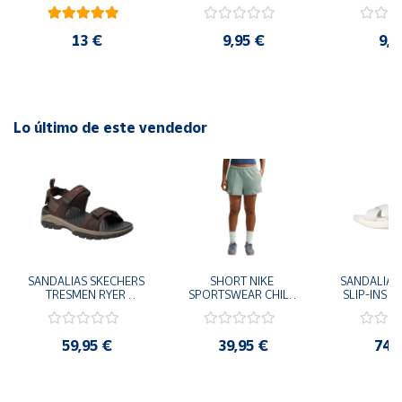
cm y 78 cm Diámetro
48cm y
diám
13 €
9,95 €
9,9
Lo último de este vendedor
SANDALIAS SKECHERS 
SHORT NIKE 
SANDALIAS 
TRESMEN RYER 
SPORTSWEAR CHILL 
SLIP-INS U
MARRON CHOCOLATE 
TERRY VERDE II3980-
3.0 NEVER
205112-CHOC 
006 PANTALONES 
BLANCO
HOMBRE SANDALIAS 
CORTOS MUJER
119975
59,95 €
39,95 €
74,
COMODAS
SANDALIAS
MU