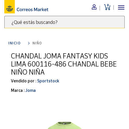
0
Menú
¿Qué estás buscando?
Nuestro
catálogo
Escribe
palabras
INICIO
NIÑO
clave
Alimentación
para
CHANDAL JOMA FANTASY KIDS
Bebidas
buscar
LIMA 600116-486 CHANDAL BEBE
Ocio y cultura
productos
NIÑO NIÑA
en
Juguetes y
juegos
Correos
Vendido por :
Sportstock
Market
Libros y
Marca :
Joma
.
revistas
Merchandising
y regalos
Tienda de
Correos