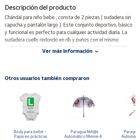
Descripción del producto
Cuenta
Chándal para niño bebe , consta de 2 piezas ( sudadera sin
capucha y pantalón largo ). Este conjunto deportivo, básico
Área
y funcional es perfecto para cualquier actividad diaria. La
cliente
sudadera cuello redondo en rib y puños con el mismo
acabado para conseguir un ajuste más cómodo. También
Ver más información
lleva elástico en el bajo. Esta prenda se ha construido
Ubicación
usando el sistema de costuras planas FLATLOCK, que
previene la aparición de rozaduras en la piel y eleva el
Península
confort. El logotipo de Joma se ha insertado en relieve con
Otros usuarios también compraron
y
la técnica embossed. Los pantalones tipo jogger cuentan
Baleares
con cinturilla elástica y bajos en rib, además de dos bolsillos
Canarias,
laterales con cierre de cremallera para guardar pequeños
Ceuta y
Melilla
objetos de forma segura. Ambas prendas se han
confeccionado en mezcla de algodón y fleece interior(
pelito para que sea calentito). Esta combinación otorga una
suavidad, una comodidad y una calidez excepcionales.
Body para bebé - 
Paragua Niñ@s 
Paraguas 
Papis en prácticas
Automático Minnie 48 
Automátic
También una durabilidad superior. Puños en rib en sudadera