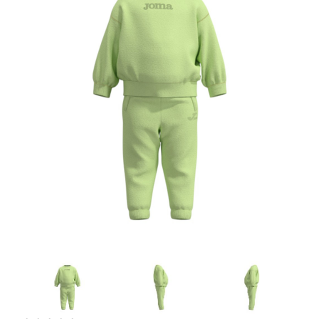
Artesanía
Oficina y
Papelería
Para Canarias,
Ceuta y Melilla
Más
populares
Bono
Cultural
Nuestros
vendedores
Las
novedades
de Correos
Market