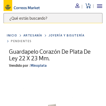
0
Menú
¿Qué estás buscando?
Nuestro
catálogo
Escribe
palabras
INICIO
ARTESANÍA
JOYERÍA Y BISUTERÍA
clave
Alimentación
PENDIENTES
para
Bebidas
buscar
Guardapelo Corazón De Plata De
Ocio y cultura
productos
Ley 22 X 23 Mm.
en
Juguetes y
juegos
Correos
Vendido por :
Minoplata
Market
Libros y
.
revistas
Merchandising
y regalos
Tienda de
Correos