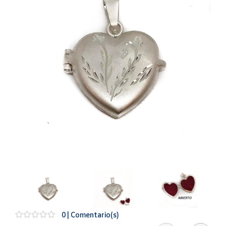
Artesanía
Oficina y
Papelería
Para Canarias,
Ceuta y Melilla
Más
populares
Bono
Cultural
Nuestros
vendedores
Las
novedades
de Correos
Market
0 | Comentario(s)