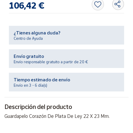
106,42 €
Productos
Solidarios
Ayuda
¿Tienes alguna duda?
Centro de Ayuda
Centro
de ayuda
Envío gratuito
Contacto
Envío responsable gratuito a partir de 20 €
Vendedores
Tiempo estimado de envío
Envío en 3 - 6 día(s)
Mapa de
vendedores
Descripción del producto
Hazte
vendedor
Guardapelo Corazón De Plata De Ley 22 X 23 Mm.
Área
vendedor