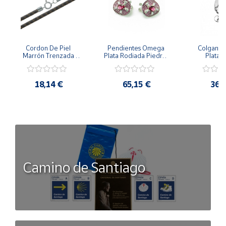
Cordon De Piel 
Pendientes Omega 
Colgante 
Marrón Trenzada 
Plata Rodiada Piedras 
Plata D
4Mm Con Terminal De 
Rosas Con Circonitas
Person
Plata De 45Cm
18,14 €
65,15 €
36,
Camino de Santiago