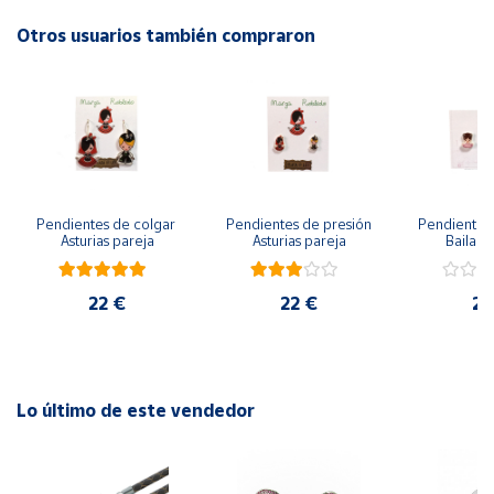
Otros usuarios también compraron
Cuenta
Área
cliente
Ubicación
Pendientes de colgar 
Pendientes de presión 
Pendientes 
Asturias pareja
Asturias pareja
Bailarin
Península
y
Baleares
22 €
22 €
22
Canarias,
Ceuta y
Melilla
Lo último de este vendedor