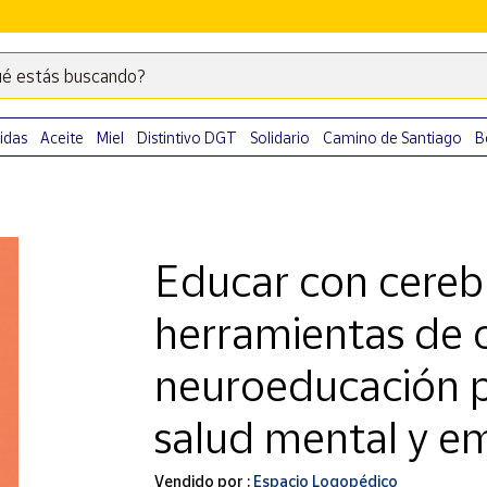
é estás buscando?
Escribe
palabras
clave
idas
Aceite
Miel
Distintivo DGT
Solidario
Camino de Santiago
B
para
buscar
productos
en
Educar con cerebr
Correos
Market
herramientas de c
.
neuroeducación p
salud mental y e
Vendido por :
Espacio Logopédico