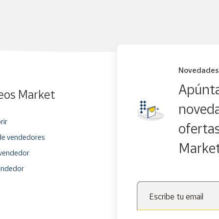
Novedades
Apúnta
eos Market
noveda
rir
oferta
e vendedores
Marke
vendedor
endedor
Escribe tu email