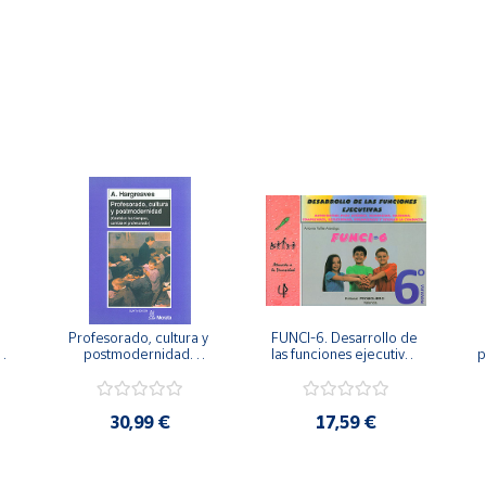
Profesorado, cultura y 
FUNCI-6. Desarrollo de 
 
postmodernidad. 
las funciones ejecutivas. 
p
Cambian los tiempos, 
6º de Primaria.
cambia el profesorado.
30,99 €
17,59 €