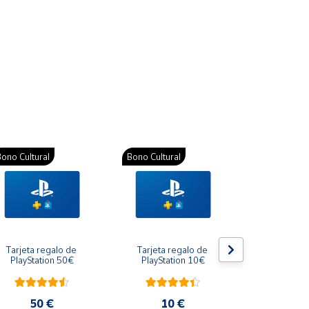
ono Cultural
Bono Cultural
Bono Cultura
Tarjeta regalo de 
Tarjeta regalo de 
Gift Card R
PlayStation 50€
PlayStation 10€
10
50 €
10 €