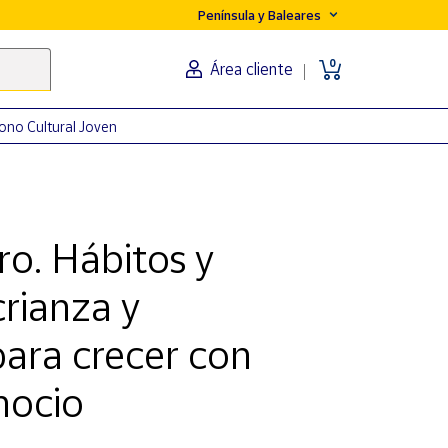
Península y Baleares
0
Área cliente
ono Cultural Joven
o. Hábitos y
rianza y
ara crecer con
mocio