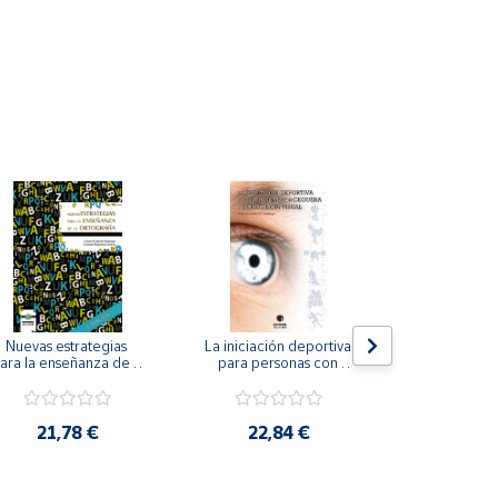
Nuevas estrategias 
La iniciación deportiva 
El método Cl
ara la enseñanza de la 
para personas con 
ortografía.
ceguera y deficiencia 
visual.
18,4
21,78 €
22,84 €