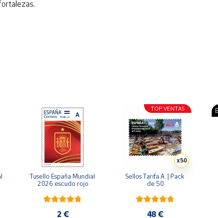
fortalezas.
TOP VENTAS
B
x50
 
Tusello España Mundial 
Sellos Tarifa A  | Pack 
2026 escudo rojo
de 50
2 €
48 €