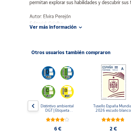
permitan explorar sus habilidades y descubrir sus 
Productos
Solidarios
Autor: Elvira Perejón
Editorial: Grijalbo
Ayuda
Ver más información
ISBN: 9788425369681
Idioma: Español
Centro
de ayuda
Otros usuarios también compraron
Contacto
Vendedores
Mapa de
vendedores
LLO 2024 | 
Distintivo ambiental 
Tusello España Mundial
Hazte
lo y sus 
DGT | Etiqueta 
2026 escudo blanco
vendedor
fraces
ambiental oficial
Área
vendedor
5 €
6 €
2 €