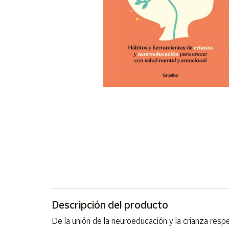
Artesanía
Oficina y
Papelería
Para Canarias,
Ceuta y Melilla
Más
populares
Bono
Cultural
Nuestros
vendedores
Las
novedades
de Correos
Descripción del producto
Market
De la unión de la neuroeducación y la crianza resp