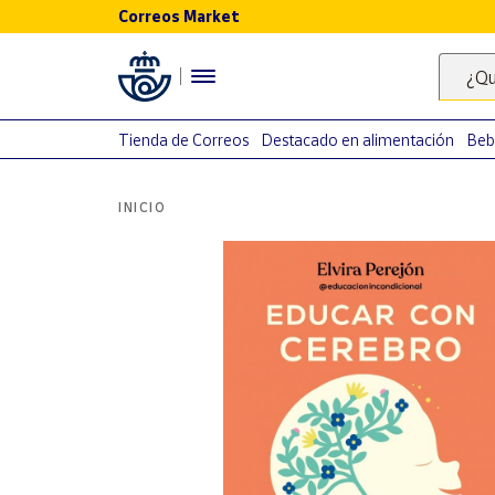
Correos Market
Menú
¿Qu
Nuestro
catálogo
Tienda de Correos
Destacado en alimentación
Beb
Alimentación
INICIO
Bebidas
Ocio y cultura
Juguetes y
juegos
Libros y
revistas
Merchandising
y regalos
Tienda de
Correos