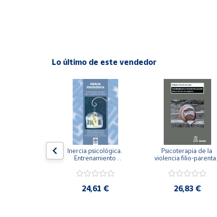
Cuenta
Área
cliente
Lo último de este vendedor
Ubicación
Península
y
Baleares
Canarias,
n visual y 
Inercia psicológica. 
Psicoterapia de la 
Ceuta y
 Adaptación 
Entrenamiento 
violencia filio-parental.
. Nivel I ESO.
Melilla
Emocional para la 
Entre el secreto y la 
Igualdad de Género.
vergüenza.
,21 €
24,61 €
26,83 €