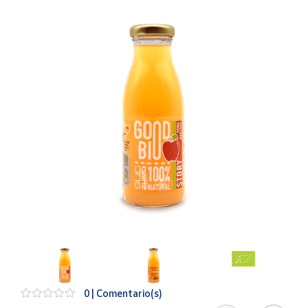
Artesanía
Oficina y
Papelería
Para Canarias,
Ceuta y Melilla
Más
populares
Bono
Cultural
Nuestros
vendedores
Las
novedades
de Correos
Market
0 | Comentario(s)