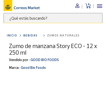
0
Menú
¿Qué estás buscando?
Nuestro
catálogo
Escribe
palabras
INICIO
BEBIDAS
ZUMOS NATURALES
clave
Alimentación
para
Zumo de manzana Story ECO - 12 x
Bebidas
buscar
250 ml
Ocio y cultura
productos
en
Vendido por :
GOOD BIO FOODS
Juguetes y
juegos
Correos
Marca :
Good Bio Foods
Market
Libros y
.
revistas
Merchandising
y regalos
Tienda de
Correos