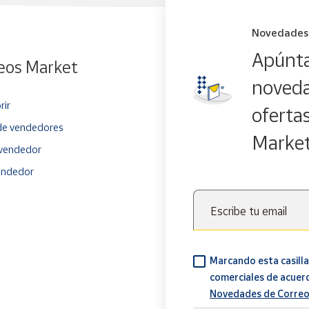
Novedades
Apúnta
eos Market
noveda
rir
oferta
e vendedores
Marke
vendedor
endedor
Escribe tu email
Marcando esta casilla
comerciales de acuer
Novedades de Correo