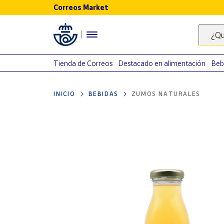
Correos Market
Menú
¿Qu
Nuestro
catálogo
Tienda de Correos
Destacado en alimentación
Beb
Alimentación
INICIO
BEBIDAS
ZUMOS NATURALES
Bebidas
Ocio y cultura
Juguetes y
juegos
Libros y
revistas
Merchandising
y regalos
Tienda de
Correos