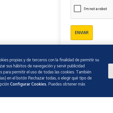
Verificación reCAPTCH
ENVIAR
kies propias y de terceros con la finalidad de permitir su
izar sus hábitos de navegación y servir publicidad
 para permitir el uso de todas las cookies. También
as) en el botón Rechazar todas, o elegir qué tipo de
opción
Configurar Cookies.
Puedes obtener más