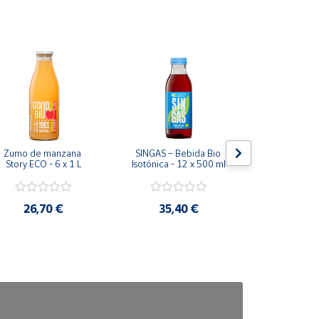
Zumo de manzana 
SINGAS – Bebida Bio 
SINGAS – Be
Story ECO - 6 x 1 L
Isotónica - 12 x 500 ml
Isotónica - 
26,70 €
35,40 €
29,4