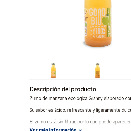
Artesanía
Oficina y
Papelería
Para Canarias,
Ceuta y Melilla
Más
populares
Bono
Cultural
Descripción del producto
Nuestros
vendedores
Zumo de manzana ecológica Granny elaborado con m
Las
novedades
Su sabor es ácido, refrescante y ligeramente dulce
de Correos
Market
El zumo está sin filtrar, por lo que puede aparec
Ver más información