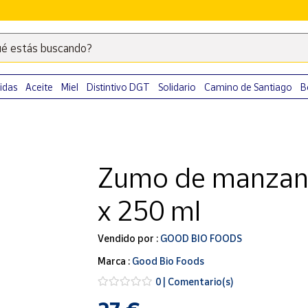
é estás buscando?
Escribe
palabras
clave
idas
Aceite
Miel
Distintivo DGT
Solidario
Camino de Santiago
B
para
buscar
productos
en
Zumo de manzana
Correos
Market
x 250 ml
.
Vendido por :
GOOD BIO FOODS
Marca :
Good Bio Foods
0 | Comentario(s)