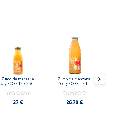
Zumo de manzana 
Zumo de manzana 
No te quedes 
tory ECO - 12 x 250 ml
Story ECO - 6 x 1 L
6x25
27 €
26,70 €
48