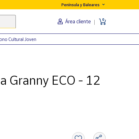
Península y Baleares
0
Área cliente
ono Cultural Joven
 Granny ECO - 12