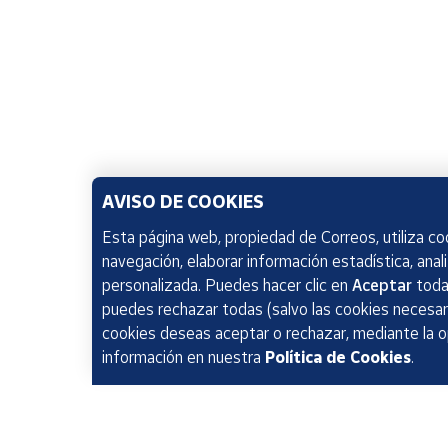
AVISO DE COOKIES
Esta página web, propiedad de Correos, utiliza coo
navegación, elaborar información estadística, anal
personalizada. Puedes hacer clic en
Aceptar
todas
puedes rechazar todas (salvo las cookies necesari
cookies deseas aceptar o rechazar, mediante la 
información en nuestra
Política de Cookies
.