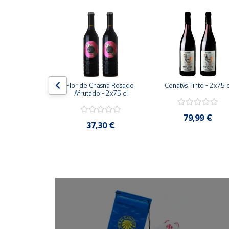
Cuenta
Área
cliente
de 2x140 gr.
Flor de Chasna Rosado 
Conatvs Tinto - 2x75 c
Ubicación
Afrutado - 2x75 cl
,50 €
79,99 €
Península
37,30 €
y
Baleares
Canarias,
Ceuta y
Melilla