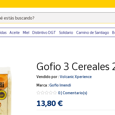
é estás buscando?
Escribe
palabras
clave
idas
Aceite
Miel
Distintivo DGT
Solidario
Camino de Santiago
B
para
buscar
productos
en
Gofio 3 Cereales 
Correos
Market
.
Vendido por :
Volcanic Xperience
Marca :
Gofio Imendi
0 | Comentario(s)
13,80 €