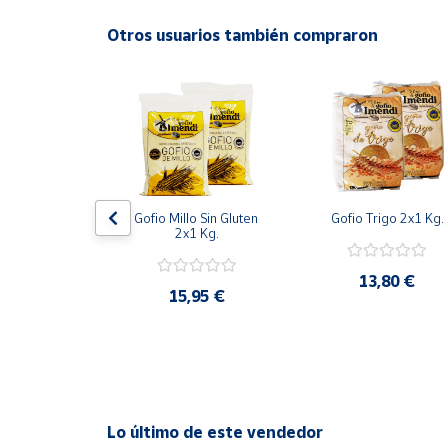
Productos
Solidarios
Otros usuarios también compraron
Ayuda
Centro
de ayuda
Contacto
 Curado 
Gofio Millo Sin Gluten 
Gofio Trigo 2x1 Kg.
co de cabra
2x1 Kg.
Vendedores
13,80 €
20 €
15,95 €
Mapa de
vendedores
Hazte
vendedor
Área
Lo último de este vendedor
vendedor