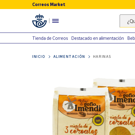
Correos Market
Menú
¿Qu
Nuestro
catálogo
Tienda de Correos
Destacado en alimentación
Beb
Alimentación
INICIO
ALIMENTACIÓN
HARINAS
Bebidas
Ocio y cultura
Juguetes y
juegos
Libros y
revistas
Merchandising
y regalos
Tienda de
Correos