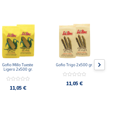
Gofio Millo Tueste 
Gofio Trigo 2x500 gr.
Gofio Millo
Ligero 2x500 gr.
Fuerte 2x
11,05 €
11,05 €
11,0