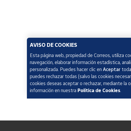
AVISO DE COOKIES
Esta página web, propiedad de Correos, utiliza coo
navegación, elaborar información estadística, anal
personalizada. Puedes hacer clic en
Aceptar
todas
puedes rechazar todas (salvo las cookies necesari
cookies deseas aceptar o rechazar, mediante la 
información en nuestra
Política de Cookies
.