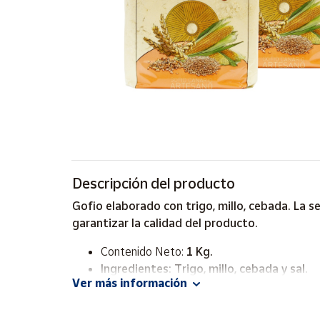
Artesanía
Oficina y
Papelería
Para Canarias,
Ceuta y Melilla
Más
populares
Bono
Descripción del producto
Cultural
Gofio elaborado con trigo, millo, cebada. La 
Nuestros
garantizar la calidad del producto.
vendedores
Contenido Neto:
1 Kg.
Las
novedades
Ingredientes:
Trigo, millo, cebada y sal.
de Correos
Ver más información
Isla:
La Gomera
Market