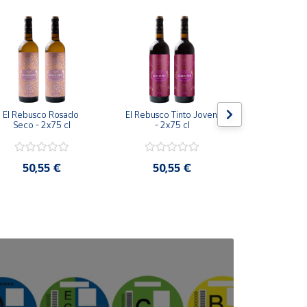
El Rebusco Rosado 
El Rebusco Tinto Joven 
El Rebusco
Seco - 2x75 cl
- 2x75 cl
Seco - 2
50,55 €
50,55 €
43,8