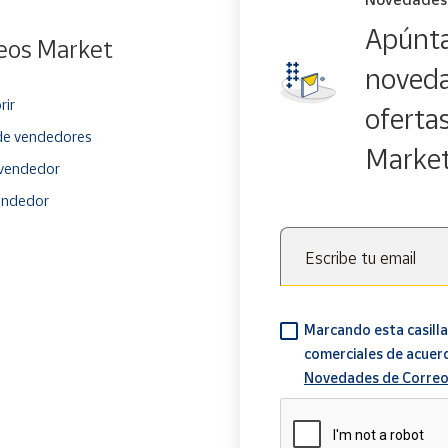
Apúnta
eos Market
noveda
rir
oferta
e vendedores
Marke
vendedor
endedor
Escribe tu email
Marcando esta casilla
comerciales de acuer
Novedades de Correo