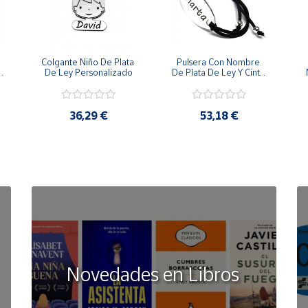
Colgante Niño De Plata 
Pulsera Con Nombre 
 
De Ley Personalizado
De Plata De Ley Y Cinta 
De Goma
36,29 €
53,18 €
Novedades en Libros