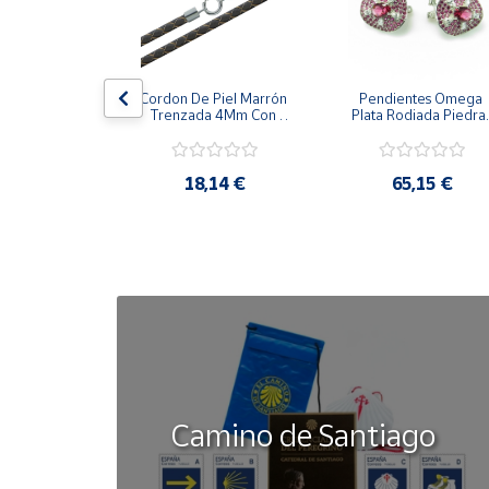
Cuenta
la Cerco De 
Cordon De Piel Marrón 
Pendientes Omega 
Área
zones 
Trenzada 4Mm Con 
Plata Rodiada Piedras
cliente
alizada 
Terminal De Plata De 
Rosas Con Circonitas
s De Plata
45Cm
,42 €
18,14 €
65,15 €
Ubicación
Península
y
Baleares
Canarias,
Ceuta y
Melilla
Camino de Santiago