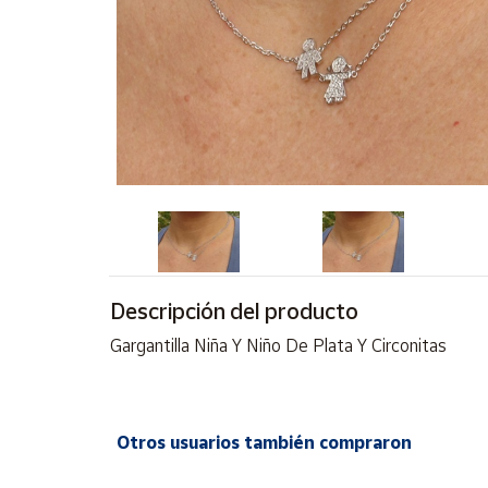
Artesanía
Oficina y
Papelería
Para Canarias,
Ceuta y Melilla
Más
populares
Bono
Cultural
Descripción del producto
Nuestros
Gargantilla Niña Y Niño De Plata Y Circonitas
vendedores
Las
novedades
de Correos
Otros usuarios también compraron
Market