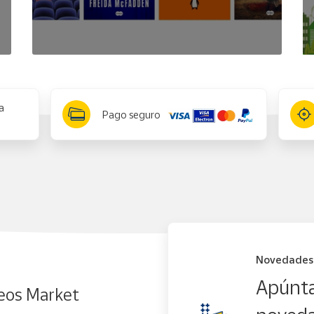
a
Pago seguro
Novedades
Apúnta
eos Market