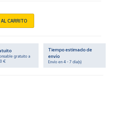
 AL CARRITO
Tiempo estimado de
atuito
envío
onsable gratuito a
20 €
Envío en 4 - 7 día(s)