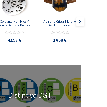
Colgante Nombres Y 
Abalorio Cristal Murano 
Juego Gem
Niños De Plata De Ley
Azul Con Flores 
Acero Ino
Naranjas
Cuadr
42,53 €
14,58 €
34,6
Distintivo DGT