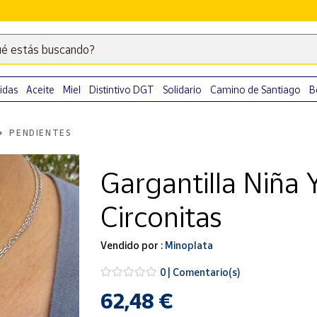
é estás buscando?
Escribe
palabras
clave
idas
Aceite
Miel
Distintivo DGT
Solidario
Camino de Santiago
B
para
buscar
PENDIENTES
productos
en
Gargantilla Niña 
Correos
Market
Circonitas
.
Vendido por :
Minoplata
0 | Comentario(s)
62,48 €