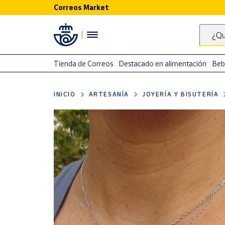
Correos Market
Menú
¿Qu
Nuestro
catálogo
Tienda de Correos
Destacado en alimentación
Beb
Alimentación
INICIO
ARTESANÍA
JOYERÍA Y BISUTERÍA
Bebidas
Ocio y cultura
Juguetes y
juegos
Libros y
revistas
Merchandising
y regalos
Tienda de
Correos