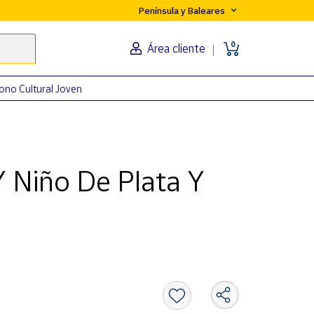
Península y Baleares
0
Área cliente
ono Cultural Joven
Y Niño De Plata Y