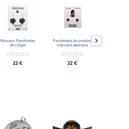
Manzano Pendientes 
Pendientes de presión 
La Neña Pend
de colgar
manzana asturiana
presión
22 €
22 €
22