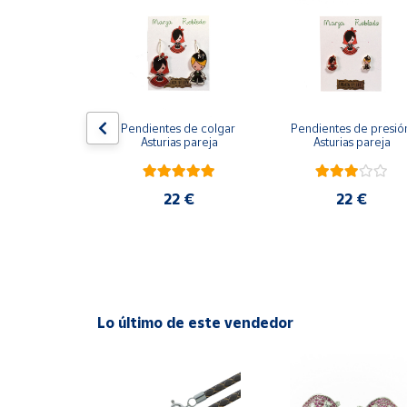
Productos
Solidarios
Ayuda
 de presión 
Pendientes de colgar 
Pendientes de presión
Centro
ina azul
Asturias pareja
Asturias pareja
de ayuda
Contacto
2 €
22 €
22 €
Vendedores
Mapa de
vendedores
Lo último de este vendedor
Hazte
vendedor
Área
vendedor