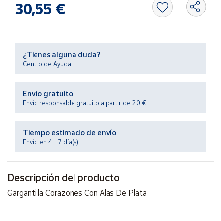
30,55 €
Productos
Solidarios
Ayuda
¿Tienes alguna duda?
Centro de Ayuda
Centro
de ayuda
Envío gratuito
Contacto
Envío responsable gratuito a partir de 20 €
Vendedores
Tiempo estimado de envío
Envío en 4 - 7 día(s)
Mapa de
vendedores
Descripción del producto
Hazte
vendedor
Gargantilla Corazones Con Alas De Plata
Área
vendedor