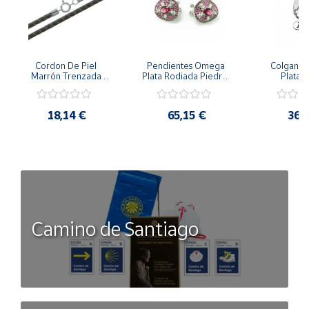
Cordon De Piel 
Pendientes Omega 
Colgante 
Marrón Trenzada 
Plata Rodiada Piedras 
Plata D
4Mm Con Terminal De 
Rosas Con Circonitas
Person
Plata De 45Cm
18,14 €
65,15 €
36,
Camino de Santiago