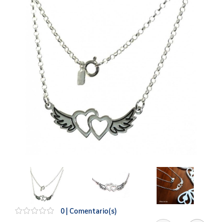
Artesanía
Oficina y
Papelería
Para Canarias,
Ceuta y Melilla
Más
populares
Bono
Cultural
Nuestros
vendedores
Las
novedades
de Correos
Market
0 | Comentario(s)