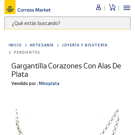
0
Menú
¿Qué estás buscando?
Nuestro
catálogo
Escribe
palabras
INICIO
ARTESANÍA
JOYERÍA Y BISUTERÍA
clave
Alimentación
PENDIENTES
para
Bebidas
buscar
Gargantilla Corazones Con Alas De
Ocio y cultura
productos
Plata
en
Juguetes y
juegos
Correos
Vendido por :
Minoplata
Market
Libros y
.
revistas
Merchandising
y regalos
Tienda de
Correos