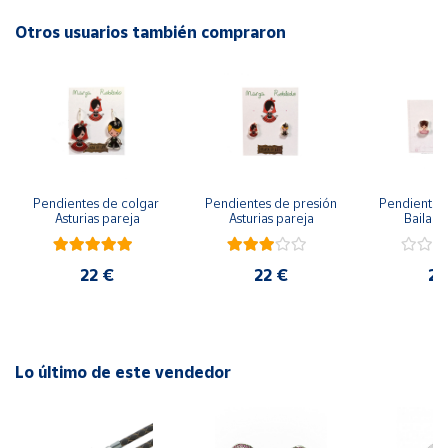
Otros usuarios también compraron
Cuenta
Área
cliente
Ubicación
Pendientes de colgar 
Pendientes de presión 
Pendientes 
Asturias pareja
Asturias pareja
Bailarin
Península
y
Baleares
22 €
22 €
22
Canarias,
Ceuta y
Melilla
Lo último de este vendedor