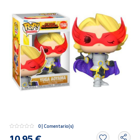
Artesanía
Oficina y
Papelería
Para Canarias,
Ceuta y Melilla
Más
populares
Bono
Cultural
Nuestros
vendedores
Las
novedades
de Correos
0 | Comentario(s)
Market
10,95 €