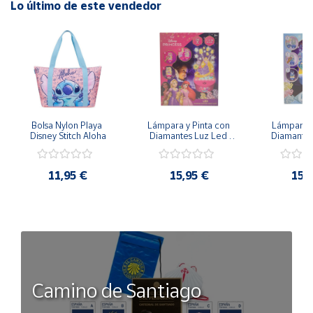
Lo último de este vendedor
Condición:
Nuevo, producto oficial, 100% original
Bolsa Nylon Playa 
Lámpara y Pinta con 
Lámpara P
Disney Stitch Aloha
Diamantes Luz Led 
Diamantes
Disney Rapunzel - 
Disney Froz
20cm 3 Intensidades
20cm 3 In
11,95 €
15,95 €
15,
Camino de Santiago