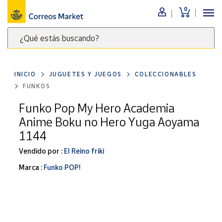
0
Menú
¿Qué estás buscando?
Nuestro
catálogo
Escribe
palabras
INICIO
JUGUETES Y JUEGOS
COLECCIONABLES
clave
Alimentación
FUNKOS
para
Bebidas
buscar
Funko Pop My Hero Academia
Ocio y cultura
productos
Anime Boku no Hero Yuga Aoyama
en
Juguetes y
1144
juegos
Correos
Market
Vendido por :
El Reino friki
Libros y
.
revistas
Marca :
Funko POP!
Merchandising
y regalos
Tienda de
Correos