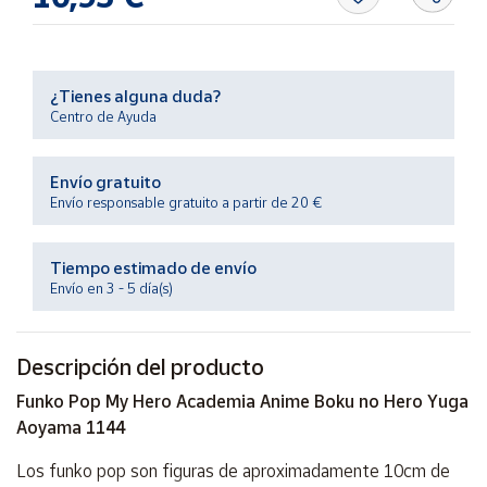
Productos
Solidarios
¿Tienes alguna duda?
Ayuda
Centro de Ayuda
Centro
de ayuda
Envío gratuito
Envío responsable gratuito a partir de 20 €
Contacto
Tiempo estimado de envío
Vendedores
Envío en 3 - 5 día(s)
Mapa de
vendedores
Descripción del producto
Hazte
Funko Pop My Hero Academia Anime Boku no Hero Yuga
vendedor
Aoyama 1144
Área
Los funko pop son figuras de aproximadamente 10cm de
vendedor