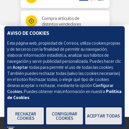
Compra artículos de
distintos vendedores
AVISO DE COOKIES
Esta página web, propiedad de Correos, utiliza cookies propias
Información y ayuda
y de terceros con la finalidad de permitir su navegación,
elaborar información estadística, analizar sus hábitos de
navegación y servir publicidad personalizada. Puedes hacer clic
Correos Market
en
Aceptar
todas para permitir el uso de todas las cookies.
También puedes rechazar todas (salvo las cookies necesarias)
en el botón Rechazar todas, o elegir qué tipo de cookies
deseas aceptar o rechazar, mediante la opción
Configurar
Cookies.
Puedes obtener más información en nuestra
Política
de Cookies
.
RECHAZAR
CONFIGURAR
ACEPTAR TODAS
COOKIES
COOKIES