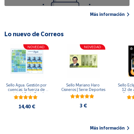
Más información
Lo nuevo de Correos
NOVEDAD
NOVEDAD
Sello Agua. Gestión por 
Sello Mariano Haro 
Sello Ecl
cuencas: la fuerza de 
Cisneros | Serie Deportes
12 de 
una idea.| Serie España 
Serie C
ES| Pliego Premium
3 €
14,40 €
Más información