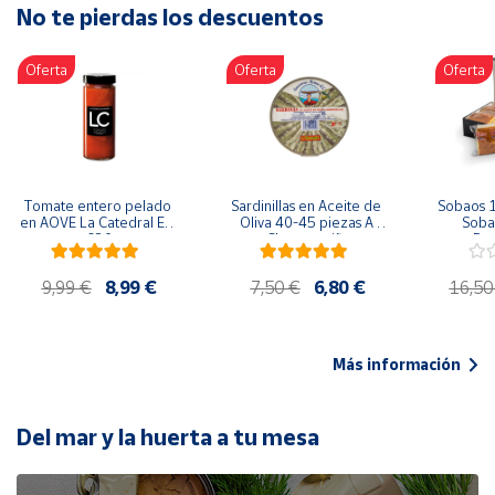
No te pierdas los descuentos
Artesanía
Oficina y
Oferta
Oferta
Oferta
Papelería
Para Canarias,
Ceuta y Melilla
Más
Tomate entero pelado 
Sardinillas en Aceite de 
Sobaos 1
populares
en AOVE La Catedral ER-
Oliva 40-45 piezas A 
Sobao
630
Churrusquiña
Paq
Bono
9,99 €
8,99 €
7,50 €
6,80 €
16,50
Cultural
Nuestros
vendedores
Más información
Las
novedades
de Correos
Del mar y la huerta a tu mesa
Market