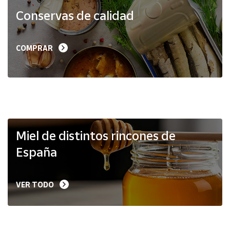
Productos
Conservas de calidad
Solidarios
Ayuda
COMPRAR
Centro
de ayuda
Contacto
Vendedores
Miel de distintos rincones de
España
Mapa de
vendedores
VER TODO
Hazte
vendedor
Área
vendedor