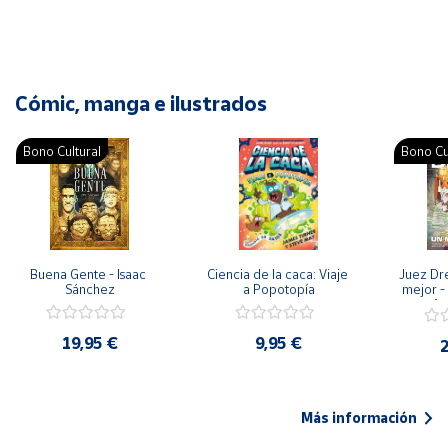
Cómic, manga e ilustrados
Bono Cultural
Bono Cu
Buena Gente - Isaac 
Ciencia de la caca: Viaje 
Juez Dr
Sánchez
a Popotopía
mejor - 
Ar
19,95 €
9,95 €
2
Más información