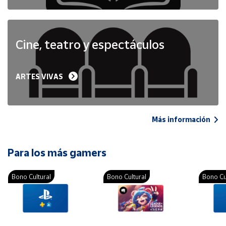
Cine, teatro y espectáculos
ARTES VIVAS
Más información
Para los más gamers
Bono Cultural
Bono Cultural
Bono Cu