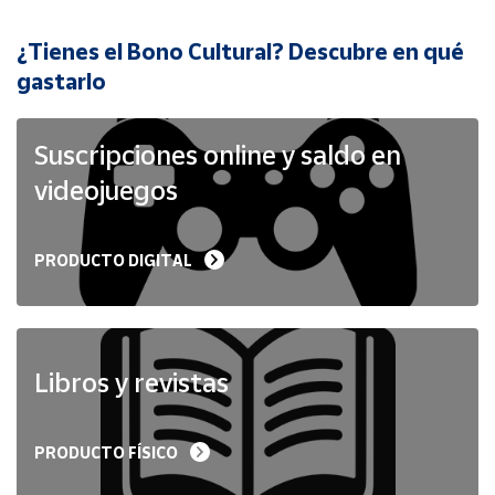
¿Tienes el Bono Cultural? Descubre en qué
Cuenta
gastarlo
Área
cliente
Suscripciones online y saldo en
videojuegos
Ubicación
PRODUCTO DIGITAL
Península
y
Baleares
Canarias,
Ceuta y
Libros y revistas
Melilla
PRODUCTO FÍSICO