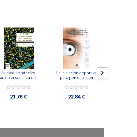
Nuevas estrategias 
La iniciación deportiva 
El método Cl
ara la enseñanza de la 
para personas con 
ortografía.
ceguera y deficiencia 
visual.
18,4
21,78 €
22,84 €