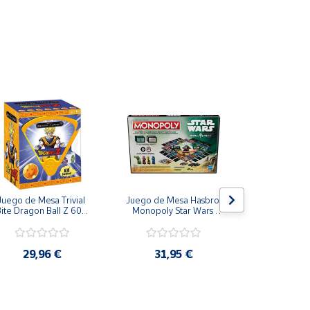
Juego de Mesa Trivial 
Juego de Mesa Hasbro 
Juego de
ite Dragon Ball Z 600 
Monopoly Star Wars 
Paladone Par
Preguntas Español
Boba Fett Mandalorian
Potter Casas  
Ravenclaw, Hu
Gryffi
29,96 €
31,95 €
23,9