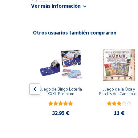
Advertencias:
Productos
Ver más información
Solidarios
No recomendable para niños menores de 3 años. C
Ayuda
Otros usuarios también compraron
Centro
de ayuda
Contacto
Vendedores
ión Imposible
Juego de Bingo Lotería 
Juego de la Oca y 
XXXL Premium
Parchís del Camino de
Mapa de
Santiago
vendedores
,95 €
Hazte
32,95 €
11 €
vendedor
Área
vendedor