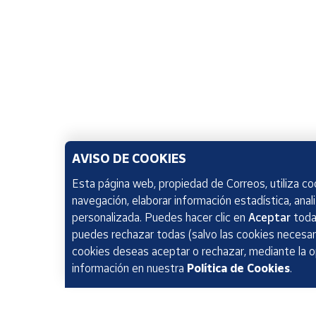
AVISO DE COOKIES
Esta página web, propiedad de Correos, utiliza coo
navegación, elaborar información estadística, anal
personalizada. Puedes hacer clic en
Aceptar
todas
puedes rechazar todas (salvo las cookies necesari
cookies deseas aceptar o rechazar, mediante la 
información en nuestra
Política de Cookies
.