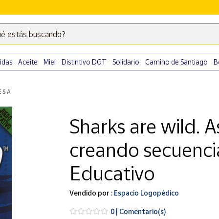
é estás buscando?
Escribe
palabras
clave
idas
Aceite
Miel
Distintivo DGT
Solidario
Camino de Santiago
B
para
buscar
ESA
productos
en
Sharks are wild. 
Correos
Market
creando secuenci
.
Educativo
Vendido por :
Espacio Logopédico
0 | Comentario(s)