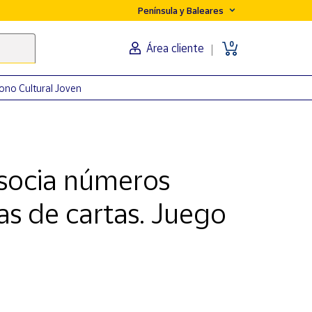
Península y Baleares
0
Área cliente
ono Cultural Joven
Asocia números
as de cartas. Juego