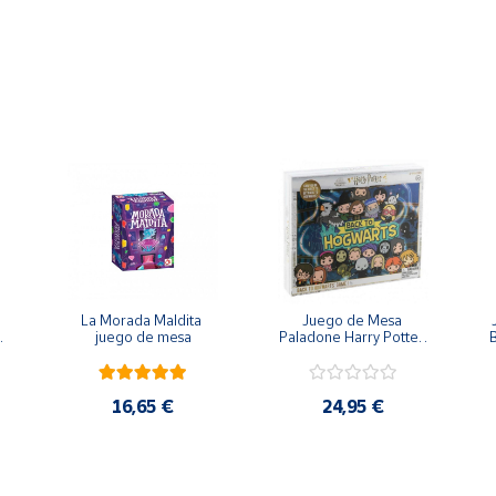
ontiene piezas pequeñas. Peligro de asfixia
La Morada Maldita 
Juego de Mesa 
 
juego de mesa
Paladone Harry Potter 
B
Regreso a Hogwarts
16,65 €
24,95 €