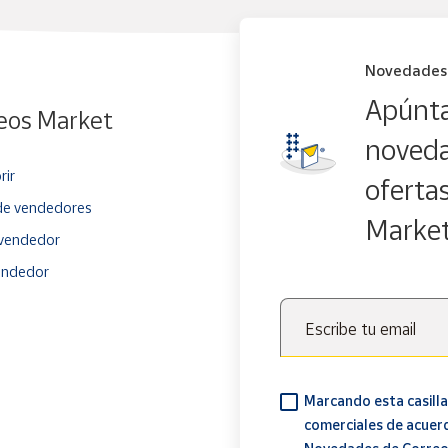
Novedades
Apúnta
eos Market
noveda
rir
oferta
e vendedores
Marke
vendedor
endedor
Escribe tu email
Marcando esta casilla
comerciales de acuer