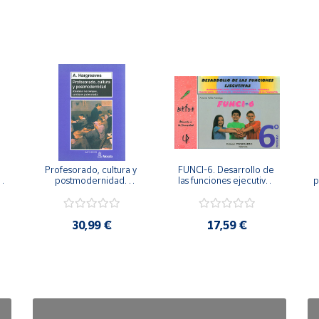
Profesorado, cultura y 
FUNCI-6. Desarrollo de 
 
postmodernidad. 
las funciones ejecutivas. 
p
Cambian los tiempos, 
6º de Primaria.
cambia el profesorado.
30,99 €
17,59 €