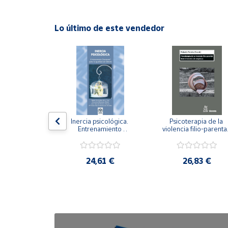
Cuenta
Lo último de este vendedor
Área
cliente
Ubicación
Península
n visual y 
Inercia psicológica. 
Psicoterapia de la 
 Adaptación 
Entrenamiento 
violencia filio-parental.
y
. Nivel I ESO.
Emocional para la 
Entre el secreto y la 
Baleares
Igualdad de Género.
vergüenza.
Canarias,
,21 €
24,61 €
26,83 €
Ceuta y
Melilla