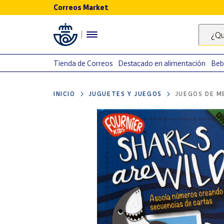
Correos Market
Menú
¿Qu
Nuestro
catálogo
Tienda de Correos
Destacado en alimentación
Beb
Alimentación
INICIO
JUGUETES Y JUEGOS
JUEGOS DE M
Bebidas
Ocio y cultura
Juguetes y
juegos
Libros y
revistas
Merchandising
y regalos
Tienda de
Correos