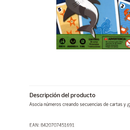
Artesanía
Oficina y
Papelería
Para Canarias,
Ceuta y Melilla
Más
populares
Bono
Cultural
Nuestros
vendedores
Descripción del producto
Las
Asocia números creando secuencias de cartas y 
novedades
de Correos
Market
EAN: 8420707451691