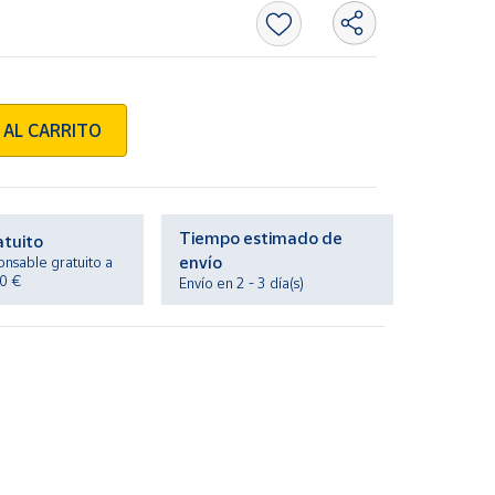
 AL CARRITO
Tiempo estimado de
atuito
envío
onsable gratuito a
20 €
Envío en 2 - 3 día(s)