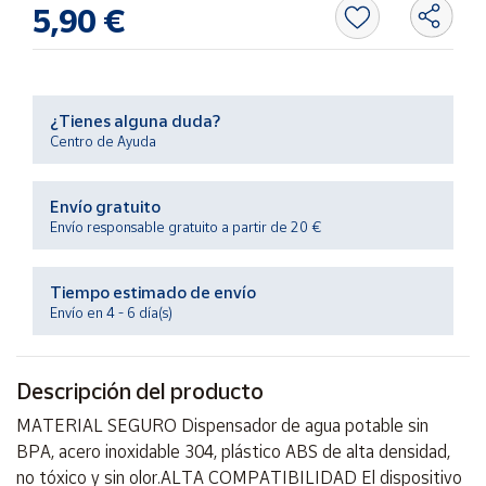
Productos
5,90 €
Solidarios
Ayuda
¿Tienes alguna duda?
Centro de Ayuda
Centro
de ayuda
Envío gratuito
Contacto
Envío responsable gratuito a partir de 20 €
Vendedores
Tiempo estimado de envío
Envío en 4 - 6 día(s)
Mapa de
vendedores
Descripción del producto
Hazte
vendedor
MATERIAL SEGURO Dispensador de agua potable sin
Área
BPA, acero inoxidable 304, plástico ABS de alta densidad,
vendedor
no tóxico y sin olor.ALTA COMPATIBILIDAD El dispositivo