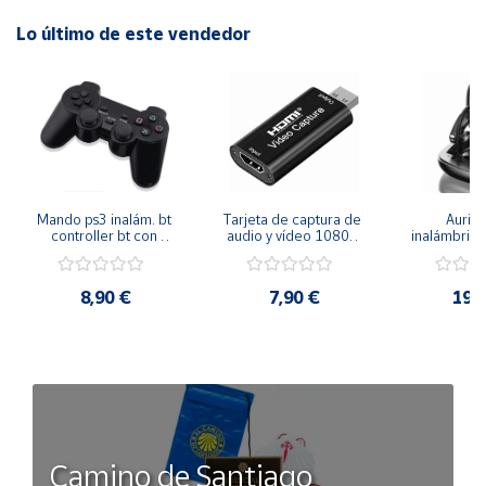
Lo último de este vendedor
Mando ps3 inalám. bt 
Tarjeta de captura de 
Auricu
controller bt con 
audio y vídeo 1080p 
inalámbricos
función sixaxis y doble 
hdmi
conexión 
vibración
manos libre
inal
8,90 €
7,90 €
19,
Camino de Santiago