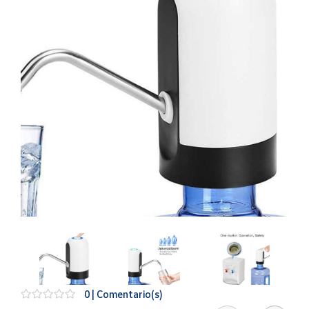
Artesanía
Oficina y
Papelería
Para Canarias,
Ceuta y Melilla
Más
populares
Bono
Cultural
Nuestros
vendedores
Las
novedades
de Correos
Market
0 | Comentario(s)