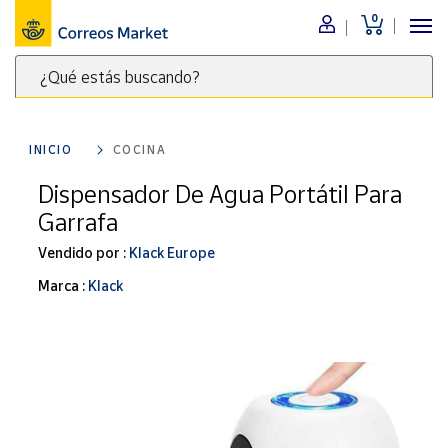
0
Menú
¿Qué estás buscando?
Nuestro
catálogo
Escribe
palabras
INICIO
COCINA
clave
Alimentación
para
Dispensador De Agua Portátil Para
Bebidas
buscar
Garrafa
Ocio y cultura
productos
en
Vendido por :
Klack Europe
Juguetes y
juegos
Correos
Marca :
Klack
Market
Libros y
.
revistas
Merchandising
y regalos
Tienda de
Correos