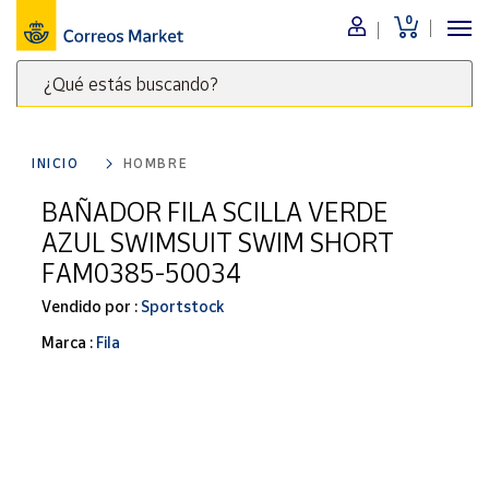
0
Menú
¿Qué estás buscando?
Nuestro
catálogo
Escribe
palabras
INICIO
HOMBRE
clave
Alimentación
para
BAÑADOR FILA SCILLA VERDE
Bebidas
buscar
AZUL SWIMSUIT SWIM SHORT
Ocio y cultura
productos
FAM0385-50034
en
Juguetes y
juegos
Correos
Vendido por :
Sportstock
Market
Libros y
Marca :
Fila
.
revistas
Merchandising
y regalos
Tienda de
Correos