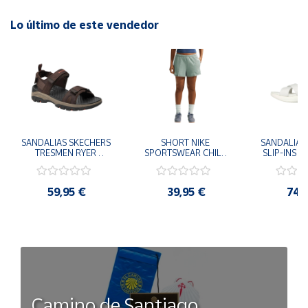
Lo último de este vendedor
SANDALIAS SKECHERS 
SHORT NIKE 
SANDALIAS 
TRESMEN RYER 
SPORTSWEAR CHILL 
SLIP-INS U
MARRON CHOCOLATE 
TERRY VERDE II3980-
3.0 NEVER
205112-CHOC 
006 PANTALONES 
BLANCO
HOMBRE SANDALIAS 
CORTOS MUJER
119975
59,95 €
39,95 €
74,
COMODAS
SANDALIAS
MU
Camino de Santiago