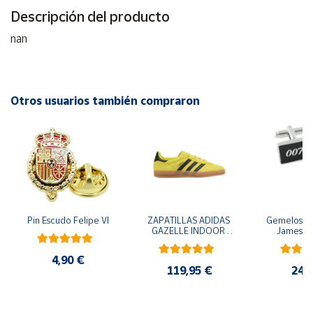
Descripción del producto
Cuenta
nan
Área
cliente
Otros usuarios también compraron
Ubicación
Península
y
Baleares
Canarias,
Pin Escudo Felipe VI
ZAPATILLAS ADIDAS 
Gemelos pa
Ceuta y
GAZELLE INDOOR 
James B
Melilla
AMARILLO SHOYEL 
NEGRO JR6303 
4,90 €
CASUAL SNEAKER 
119,95 €
24,
HOMBRE