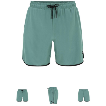
Artesanía
Oficina y
Papelería
Para Canarias,
Ceuta y Melilla
Más
populares
Bono
Cultural
Nuestros
vendedores
Las
novedades
de Correos
Market