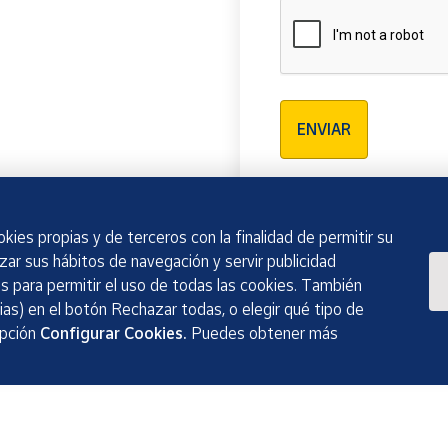
Verificación reCAPTCH
ENVIAR
kies propias y de terceros con la finalidad de permitir su
izar sus hábitos de navegación y servir publicidad
 para permitir el uso de todas las cookies. También
as) en el botón Rechazar todas, o elegir qué tipo de
opción
Configurar Cookies.
Puedes obtener más