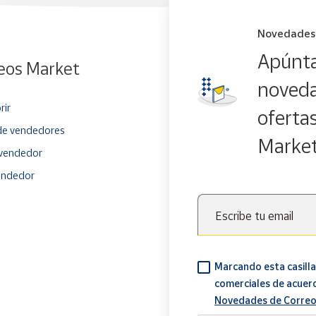
Novedades
Apúnta
eos Market
noveda
rir
oferta
e vendedores
Marke
vendedor
endedor
Escribe tu email
Marcando esta casilla
comerciales de acuer
Novedades de Correo