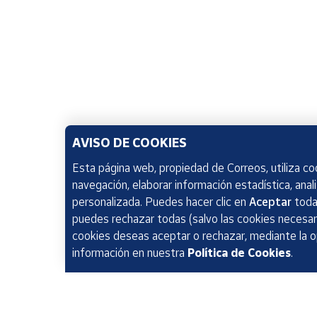
AVISO DE COOKIES
Esta página web, propiedad de Correos, utiliza coo
navegación, elaborar información estadística, anal
personalizada. Puedes hacer clic en
Aceptar
todas
puedes rechazar todas (salvo las cookies necesari
cookies deseas aceptar o rechazar, mediante la 
información en nuestra
Política de Cookies
.