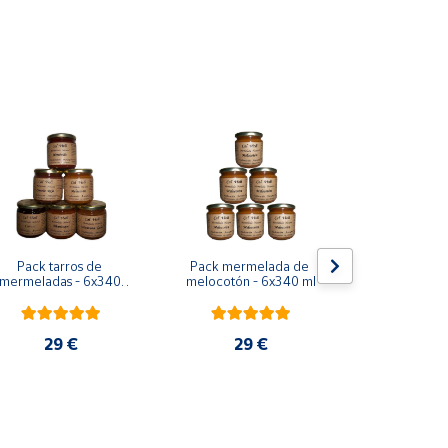
 acompañar quesos frescos o curados. Disfruta de
Pack tarros de 
Pack mermelada de 
Cuídate con
mermeladas - 6x340 
melocotón - 6x340 ml
Mermeladas s
ml
- 8 x 
29 €
29 €
38,9