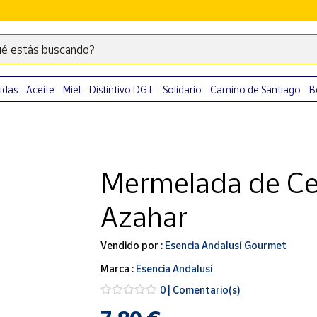
é estás buscando?
Escribe
palabras
clave
idas
Aceite
Miel
Distintivo DGT
Solidario
Camino de Santiago
B
para
buscar
productos
en
Mermelada de Ceb
Correos
Market
Azahar
.
Vendido por :
Esencia Andalusí Gourmet
Marca :
Esencia Andalusí
0 | Comentario(s)