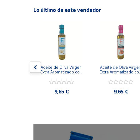
Lo último de este vendedor
Cuenta
Área
cliente
Ubicación
x24
 de cristal 
Aceite de Oliva Virgen 
Aceite de Oliva Virgen
0ml Corcho 
Extra Aromatizado con 
Extra Aromatizado con
Península
 Caja 24 uds
Vainilla de Bourbon 
Fresa 250 ml
y
250 ml
Baleares
,80 €
9,65 €
9,65 €
Canarias,
Ceuta y
Melilla