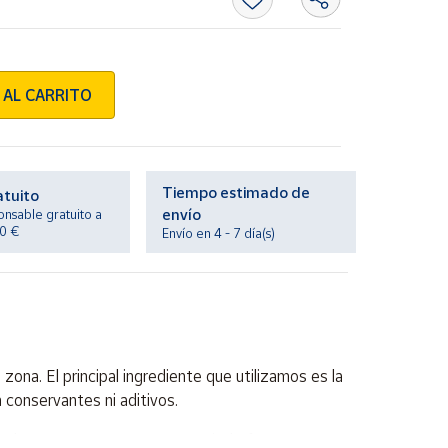
 AL CARRITO
Tiempo estimado de
atuito
envío
onsable gratuito a
20 €
Envío en 4 - 7 día(s)
na. El principal ingrediente que utilizamos es la
 conservantes ni aditivos.
 de nuestra zona, 100% a partir de fruta. Su