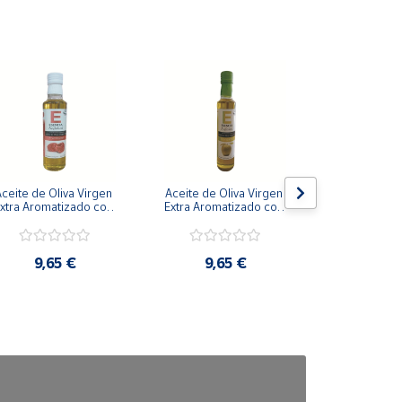
ceite de Oliva Virgen 
Aceite de Oliva Virgen 
Aceite de Ol
xtra Aromatizado con 
Extra Aromatizado con 
Extra Aromat
Frambuesa 250 ml
Manzana 250 ml
Queso 2
9,65 €
9,65 €
9,6