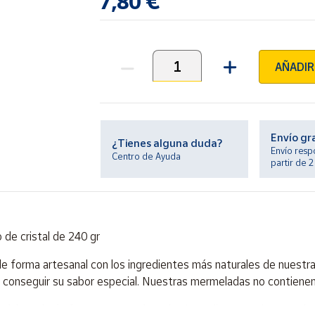
7,80 €
AÑADIR
Unidades
Envío gr
¿Tienes alguna duda?
Envío resp
Centro de Ayuda
partir de 
 de cristal de 240 gr
orma artesanal con los ingredientes más naturales de nuestra zo
a conseguir su sabor especial. Nuestras mermeladas no contienen
elaborada de forma artesanal con los ingredientes más naturales