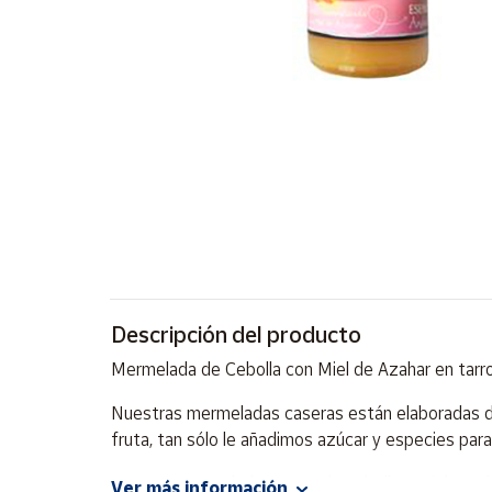
Artesanía
Oficina y
Papelería
Para Canarias,
Ceuta y Melilla
Más
populares
Bono
Cultural
Descripción del producto
Nuestros
vendedores
Mermelada de Cebolla con Miel de Azahar en tarro
Las
novedades
Nuestras mermeladas caseras están elaboradas de f
de Correos
fruta, tan sólo le añadimos azúcar y especies par
Market
Nuestra mermelada casera de cebolla y miel, está 
Ver más información