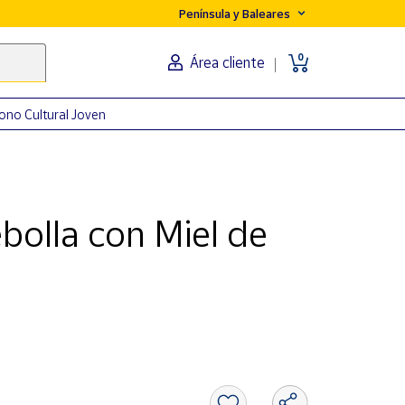
Península y Baleares
0
Área cliente
ono Cultural Joven
olla con Miel de