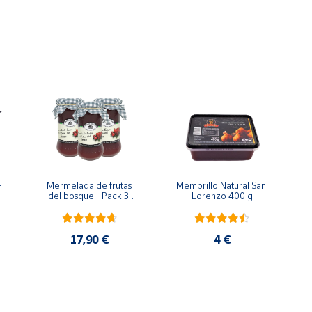
n poco de miel de azahar y azúcar para endulzarla.
perfecto a tus tostadas y canapés. También puedes usarlas para
seros repletos de propiedades. No contienen gluten.
 
Mermelada de frutas 
Membrillo Natural San 
del bosque - Pack 3 
Lorenzo 400 g
botes 400 g
17,90 €
4 €