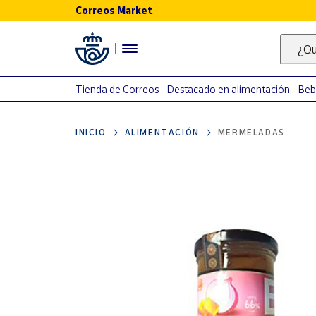
Correos Market
Menú
¿Qu
Nuestro
catálogo
Tienda de Correos
Destacado en alimentación
Beb
Alimentación
INICIO
ALIMENTACIÓN
MERMELADAS
Bebidas
Ocio y cultura
Juguetes y
juegos
Libros y
revistas
Merchandising
y regalos
Tienda de
Correos