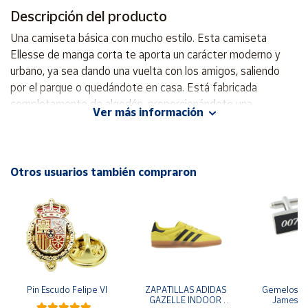
Descripción del producto
Cuenta
Una camiseta básica con mucho estilo. Esta camiseta
Ellesse de manga corta te aporta un carácter moderno y
Área
urbano, ya sea dando una vuelta con los amigos, saliendo
cliente
por el parque o quedándote en casa. Está fabricada
completamente de algodón, proporcionándote una
Ver más información
sensación cálida y cómoda. - Cuello redondo - Corte manga
Ubicación
regular - Corte de cintura regular - Logotipo centrado -
100% Algodón
Península
Otros usuarios también compraron
y
Baleares
Canarias,
Ceuta y
Melilla
Pin Escudo Felipe VI
ZAPATILLAS ADIDAS 
Gemelos pa
GAZELLE INDOOR 
James B