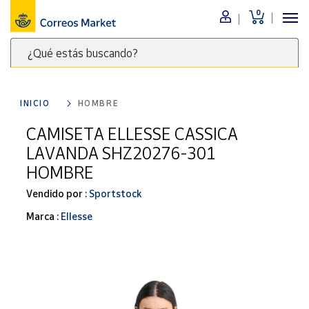
0
Menú
¿Qué estás buscando?
Nuestro
catálogo
Escribe
palabras
INICIO
HOMBRE
clave
Alimentación
para
CAMISETA ELLESSE CASSICA
Bebidas
buscar
LAVANDA SHZ20276-301
Ocio y cultura
productos
HOMBRE
en
Juguetes y
juegos
Correos
Vendido por :
Sportstock
Market
Libros y
Marca :
Ellesse
.
revistas
Merchandising
y regalos
Tienda de
Correos