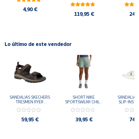
AMARILLO SHOYEL 
NEGRO JR6303 
4,90 €
CASUAL SNEAKER 
119,95 €
24,
HOMBRE
Lo último de este vendedor
SANDALIAS SKECHERS 
SHORT NIKE 
SANDALIAS 
TRESMEN RYER 
SPORTSWEAR CHILL 
SLIP-INS U
MARRON CHOCOLATE 
TERRY VERDE II3980-
3.0 NEVER
205112-CHOC 
006 PANTALONES 
BLANCO
HOMBRE SANDALIAS 
CORTOS MUJER
119975
59,95 €
39,95 €
74,
COMODAS
SANDALIAS
MU