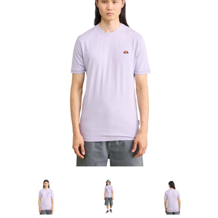
Artesanía
Oficina y
Papelería
Para Canarias,
Ceuta y Melilla
Más
populares
Bono
Cultural
Nuestros
vendedores
Las
novedades
de Correos
Market