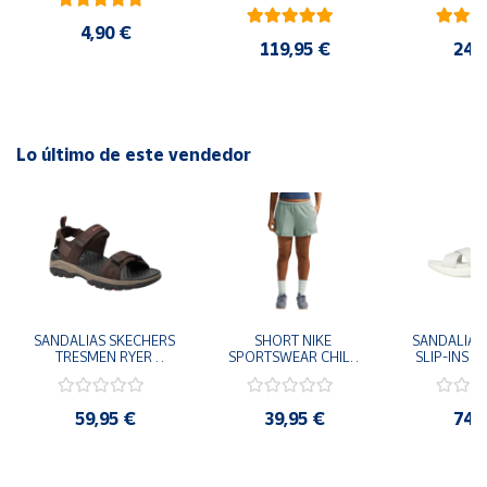
AMARILLO SHOYEL 
NEGRO JR6303 
4,90 €
CASUAL SNEAKER 
119,95 €
24,
HOMBRE
Lo último de este vendedor
SANDALIAS SKECHERS 
SHORT NIKE 
SANDALIAS 
TRESMEN RYER 
SPORTSWEAR CHILL 
SLIP-INS U
MARRON CHOCOLATE 
TERRY VERDE II3980-
3.0 NEVER
205112-CHOC 
006 PANTALONES 
BLANCO
HOMBRE SANDALIAS 
CORTOS MUJER
119975
59,95 €
39,95 €
74,
COMODAS
SANDALIAS
MU