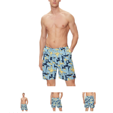
Artesanía
Oficina y
Papelería
Para Canarias,
Ceuta y Melilla
Más
populares
Bono
Cultural
Nuestros
vendedores
Las
novedades
de Correos
Market