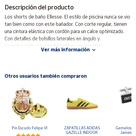
Descripción del producto
Cuenta
Los shorts de baño Ellesse. El estilo de piscina nunca se vio
tan bien como con este bañador. Con corte regular, tienen
Área
una cintura elástica con cordón para un calce optimizado.
cliente
Con detalles de bolsillos laterales en ángulo y
revestimiento, se complementan con nuestras
Ver más información
emblemáticas insignias dobles bordadas. 95% Poliéster 5%
Ubicación
Elastano
Península
Otros usuarios también compraron
y
Baleares
Canarias,
Ceuta y
Melilla
Pin Escudo Felipe VI
ZAPATILLAS ADIDAS 
Gemelos pa
GAZELLE INDOOR 
James B