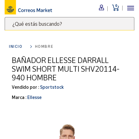
0
Menú
¿Qué estás buscando?
Nuestro
catálogo
Escribe
palabras
INICIO
HOMBRE
clave
Alimentación
para
BAÑADOR ELLESSE DARRALL
Bebidas
buscar
SWIM SHORT MULTI SHV20114-
Ocio y cultura
productos
940 HOMBRE
en
Juguetes y
juegos
Correos
Vendido por :
Sportstock
Market
Libros y
Marca :
Ellesse
.
revistas
Merchandising
y regalos
Tienda de
Correos