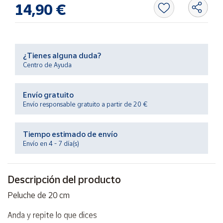
Productos
14,90 €
Solidarios
Ayuda
¿Tienes alguna duda?
Centro de Ayuda
Centro
de ayuda
Envío gratuito
Contacto
Envío responsable gratuito a partir de 20 €
Vendedores
Tiempo estimado de envío
Envío en 4 - 7 día(s)
Mapa de
vendedores
Descripción del producto
Hazte
vendedor
Peluche de 20 cm
Área
Anda y repite lo que dices
vendedor