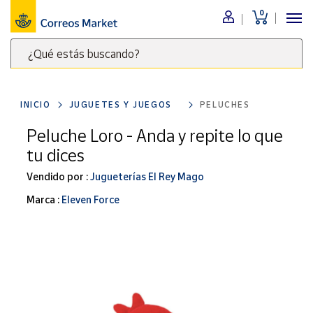
0
Menú
¿Qué estás buscando?
Nuestro
catálogo
Escribe
palabras
INICIO
JUGUETES Y JUEGOS
PELUCHES
clave
Alimentación
para
Peluche Loro - Anda y repite lo que
Bebidas
buscar
tu dices
Ocio y cultura
productos
en
Vendido por :
Jugueterías El Rey Mago
Juguetes y
juegos
Correos
Marca :
Eleven Force
Market
Libros y
.
revistas
Merchandising
y regalos
Tienda de
Correos