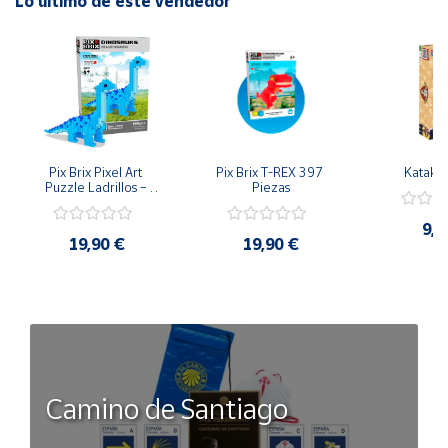
Lo último de este vendedor
Pix Brix Pixel Art 
Pix Brix T-REX 397 
Kataka
Puzzle Ladrillos – 
Piezas
Serie Dinosaurio 
Brachiosaurus
9,9
19,90 €
19,90 €
Camino de Santiago