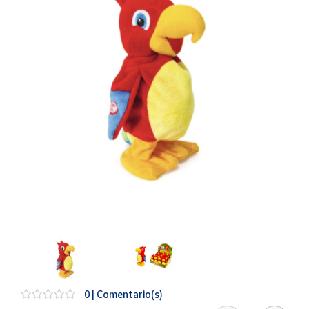
Artesanía
Oficina y
Papelería
Para Canarias,
Ceuta y Melilla
Más
populares
Bono
Cultural
Nuestros
vendedores
Las
novedades
de Correos
Market
0 | Comentario(s)