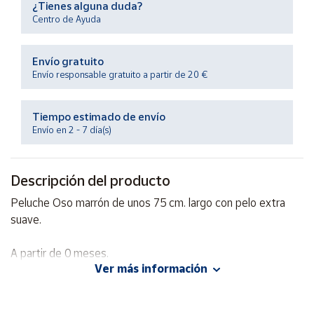
¿Tienes alguna duda?
Productos
Solidarios
Centro de Ayuda
Envío gratuito
Ayuda
Envío responsable gratuito a partir de 20 €
Centro
de ayuda
Tiempo estimado de envío
Envío en 2 - 7 día(s)
Contacto
Descripción del producto
Vendedores
Peluche Oso marrón de unos 75 cm. largo con pelo extra
suave.
Mapa de
vendedores
A partir de 0 meses.
Hazte
vendedor
Ver más información
Área
vendedor