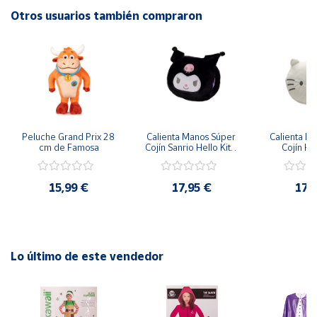
Otros usuarios también compraron
Cuenta
Área
cliente
Ubicación
Peluche Grand Prix 28 
Calienta Manos Súper 
Calienta Ma
cm de Famosa
Cojín Sanrio Hello Kitty 
Cojín Hel
Kuromi 50x25cm
50x
Península
y
15,99 €
17,95 €
17,
Baleares
Canarias,
Ceuta y
Melilla
Lo último de este vendedor