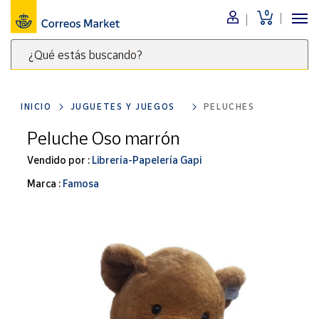
0
Menú
¿Qué estás buscando?
Nuestro
catálogo
Escribe
palabras
INICIO
JUGUETES Y JUEGOS
PELUCHES
clave
Alimentación
para
Peluche Oso marrón
Bebidas
buscar
Ocio y cultura
Vendido por :
Librería-Papelería Gapi
productos
en
Juguetes y
Marca :
Famosa
juegos
Correos
Market
Libros y
.
revistas
Merchandising
y regalos
Tienda de
Correos