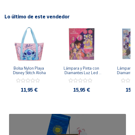
Condición:
Nuevo, producto oficial, 100% original
Lo último de este vendedor
Bolsa Nylon Playa 
Lámpara y Pinta con 
Lámpara P
Disney Stitch Aloha
Diamantes Luz Led 
Diamantes
Disney Rapunzel - 
Disney Froz
20cm 3 Intensidades
20cm 3 In
11,95 €
15,95 €
15,