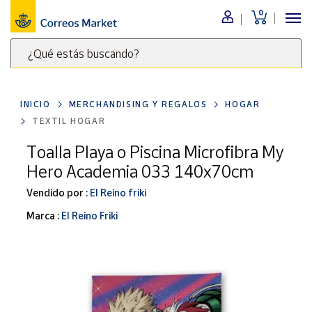
0
Menú
¿Qué estás buscando?
Nuestro
catálogo
Escribe
palabras
INICIO
MERCHANDISING Y REGALOS
HOGAR
clave
Alimentación
TEXTIL HOGAR
para
Bebidas
buscar
Toalla Playa o Piscina Microfibra My
Ocio y cultura
productos
Hero Academia 033 140x70cm
en
Juguetes y
juegos
Correos
Vendido por :
El Reino friki
Market
Libros y
Marca :
El Reino Friki
.
revistas
Merchandising
y regalos
Tienda de
Correos