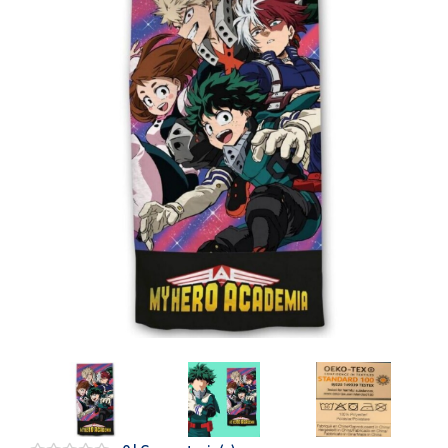
Artesanía
Oficina y
Papelería
Para Canarias,
Ceuta y Melilla
Más
populares
Bono
Cultural
Nuestros
vendedores
Las
novedades
de Correos
Market