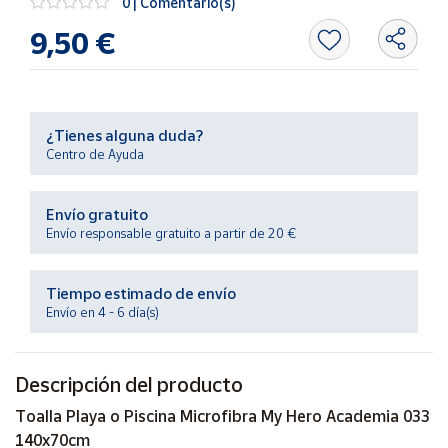
0 | Comentario(s)
Productos
Solidarios
9,50 €
Ayuda
¿Tienes alguna duda?
Centro
Centro de Ayuda
de ayuda
Contacto
Envío gratuito
Envío responsable gratuito a partir de 20 €
Vendedores
Tiempo estimado de envío
Mapa de
Envío en 4 - 6 día(s)
vendedores
Hazte
Descripción del producto
vendedor
Área
Toalla Playa o Piscina Microfibra My Hero Academia 033
vendedor
140x70cm