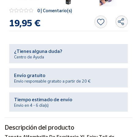
Productos
Solidarios
0 | Comentario(s)
19,95 €
Ayuda
Centro
de ayuda
¿Tienes alguna duda?
Centro de Ayuda
Contacto
Envío gratuito
Vendedores
Envío responsable gratuito a partir de 20 €
Mapa de
Tiempo estimado de envío
vendedores
Envío en 4 - 6 día(s)
Hazte
vendedor
Descripción del producto
Área
vendedor