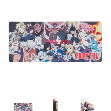
Artesanía
Oficina y
Papelería
Para Canarias,
Ceuta y Melilla
Más
populares
Bono
Cultural
Nuestros
vendedores
Las
novedades
de Correos
Market