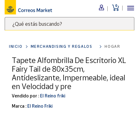
0
Menú
¿Qué estás buscando?
Nuestro
catálogo
Escribe
palabras
INICIO
MERCHANDISING Y REGALOS
HOGAR
clave
Alimentación
para
Tapete Alfombrilla De Escritorio XL
Bebidas
buscar
Fairy Tail de 80x35cm,
Ocio y cultura
productos
Antideslizante, Impermeable, ideal
en
Juguetes y
en Velocidad y pre
juegos
Correos
Market
Libros y
Vendido por :
El Reino friki
.
revistas
Marca :
El Reino Friki
Merchandising
y regalos
Tienda de
Correos